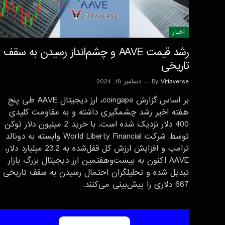
اخبار
رشد قیمت AAVE و چشم‌انداز رسیدن به سقف
تاریخی
Vittaverse
By
دسامبر 18, 2024
بر اساس گزارش coingape، ارز دیجیتال AAVE طی پنج
هفته اخیر رشد چشمگیری داشته و به مقاومت کلیدی
400 دلار نزدیک شده است. با خرید 2 میلیون دلار توکن
توسط شرکت World Liberty Financial وابسته به دونالد
ترامپ و افزایش ارزش کل قفل‌شده به 23.2 میلیارد دلار،
AAVE اکنون به بیست‌وهفتمین ارز دیجیتال بزرگ بازار
تبدیل شده و تحلیلگران احتمال رسیدن به سقف تاریخی
667 دلاری را پیش‌بینی می‌کنند.