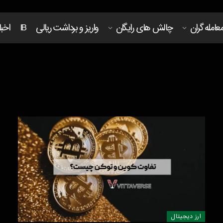
عامله گران
چالش های رایگان
واریز و برداشت ریالی
IB
اخبا
ارز دیجیتال