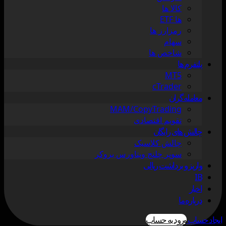
کالا ها
ها ETF
رمزارز ها
سهام
شاخص ها
پلتفرم ها
MT5
cTrader
معامله گران
MAM/CopyTrading
تقویم اقتصادی
چالش های رایگان
چالش کلاسیک
سوپر چلنج ویتاورس بروکر
واریز و برداشت ریالی
IB
اخبار
درباره ما
ایجاد حساب
ورود به حساب