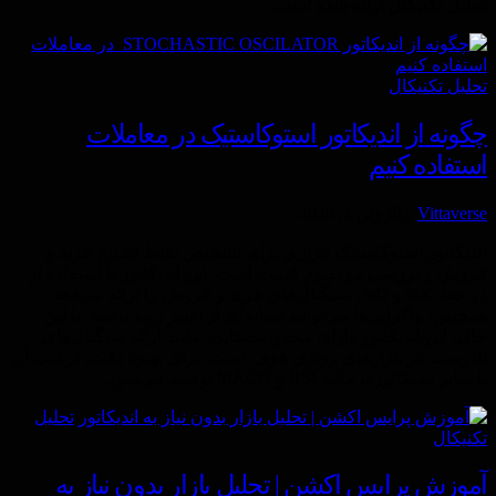
تحلیل تکنیکال ارائه شده است.
تحليل تكنيكال
چگونه از اندیکاتور استوکاستیک در معاملات
استفاده کنیم
Vittaverse
By
ژوئن 1, 2025
اندیکاتور استوکاستیک ابزاری برای تشخیص نقاط اشباع خرید و
فروش و بررسی مومنتوم قیمت است. این اندیکاتور با استفاده از
دو خط K% و D%، سیگنال‌های خرید و فروش را ارائه می‌دهد.
همچنین، واگرایی‌ها می‌توانند نشانه‌ای از تغییر روند باشند. با این
حال، این اندیکاتور دارای محدودیت‌هایی، مانند ارائه سیگنال‌های
نادرست در بازارهای روندی قوی، است. برای بهبود دقت، ترکیب آن
با سایر اندیکاتورها مانند RSI و MACD توصیه می‌شود.
تحليل
تكنيكال
آموزش پرایس اکشن | تحلیل بازار بدون نیاز به