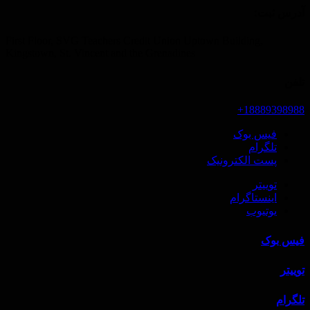
آدرس ثبت‌:
First Floor, SVG Teachers Credit Union Uptown Building,
Kingstown, St. Vincent and the Grenadines
تلفن
18889398988+
فیس بوک
تلگرام
پست الکترونیک
توییتر
اینستاگرام
یوتیوب
فیس بوک
توییتر
تلگرام