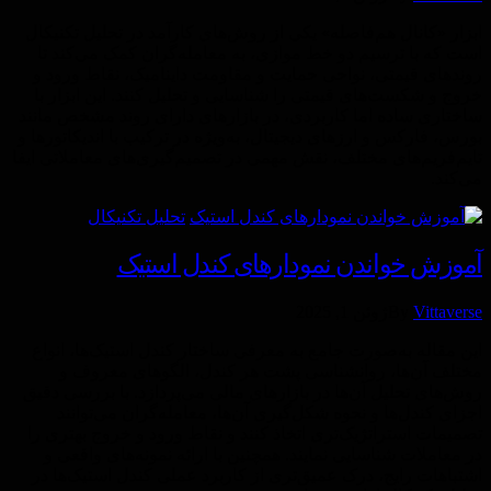
ابزار «کانال هم‌فاصله» یکی از روش‌های کارآمد در تحلیل تکنیکال
است که با ترسیم دو خط موازی، به معامله‌گران کمک می‌کند تا
روندهای قیمتی، نواحی حمایت و مقاومت داینامیک، نقاط ورود و
خروج و شکست‌های قیمتی را شناسایی و تحلیل کنند. این ابزار با
ساختاری ساده اما کاربردی، در بازارهای دارای روند مشخص مانند
بورس، فارکس و ارزهای دیجیتال، به‌ویژه در ترکیب با اندیکاتورها و
تایم‌فریم‌های مختلف، نقش مهمی در تصمیم‌گیری‌های معاملاتی ایفا
می‌کند.
تحليل تكنيكال
آموزش خواندن نمودارهای کندل استیک
Vittaverse
By
ژوئن 1, 2025
این مقاله به‌صورت جامع به معرفی ساختار کندل استیک‌ها، انواع
مختلف آن‌ها، روانشناسی پشت هر کندل، الگوهای معروف و
روش‌های تحلیل آن‌ها در بازارهای مالی می‌پردازد. با بررسی دقیق
اجزای کندل‌ها و نحوه شکل‌گیری آن‌ها، معامله‌گران می‌توانند
تصمیمات استراتژیک‌تری اتخاذ کنند و نقاط ورود و خروج بهتری را
در معاملات شناسایی نمایند. همچنین با ارائه نمونه‌های واقعی و
اشتباهات رایج، درک عمیق‌تری از کاربرد عملی کندل استیک‌ها در