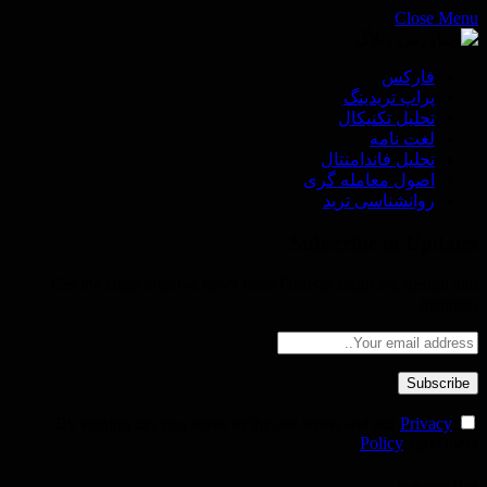
Close Menu
فاركس
پراپ تريدينگ
تحليل تكنيكال
لغت نامه
تحليل فاندامنتال
اصول معامله گرى
روانشناسى ترید
Subscribe to Updates
Get the latest creative news from FooBar about art, design and
business.
Privacy
By signing up, you agree to the our terms and our
Policy
agreement.