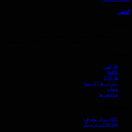
گواهی
آدرس ثبت‌:
First Floor, SVG Teachers Credit Union Uptown Building,
Kingstown, St. Vincent and the Grenadines
محصولات
فارکس
کالاها
ها ETF
رمزارز ها (‌کریپتو)
سهام
شاخص ها
برای تریدرها
(IB) بروکر معرف
MAM/کپی‌تریدینگ