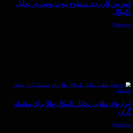
آموزش کاربردی سطوح پیوت پوینت در تحلیل
تکنیکال
Vittaverse
By
ژوئن 1, 2025
سطوح پیوت پوینت یکی از ابزارهای کلیدی تحلیل تکنیکال است که
با استفاده از داده‌های قیمتی روز قبل، سطوح حمایت و مقاومت
بازار را مشخص می‌کند. این سطوح به معامله‌گران کمک می‌کنند تا
نقاط ورود، خروج، و تعیین حد سود و ضرر را با دقت بیشتری
شناسایی کنند. انواع مختلفی از پیوت پوینت مانند کلاسیک،
فیبوناچی، کاماریلا، وودی و دمارک وجود دارد که هرکدام ویژگی‌ها و
کاربردهای خاص خود را دارند. ترکیب این ابزار با اندیکاتورهایی مانند
RSI، MACD و الگوهای شمعی می‌تواند دقت تحلیل را افزایش دهد.
تحليل
تكنيكال
ابزارهای طلایی تحلیل تکنیکال طلا برای معامله
گران
Vittaverse
By
ژوئن 1, 2025