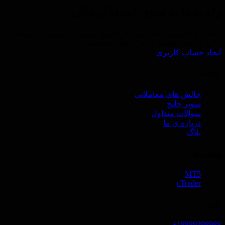
راه شما به سوی استقلال مالی
پلتفرم ویتاورس، نقطه شروعی خواهد بود برای رسیدن به استقلال
مالی و آینده روشنی که در انتظار شماست.
ايجاد حساب كاريري
راهنما
چالش های معاملاتی
سوپر چلنج
سوالات متداول
درباره ی ما
بلاگ
پلتفرم ها
MT5
cTrader
تلفن
18889398988+