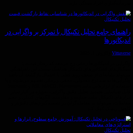
سرمایه‌گذاری افراد بستگی دارد.
تحليل تكنيكال
راهنمای جامع تحلیل تکنیکال با تمرکز بر واگرایی در
اندیکاتورها
Vittaverse
By
ژوئن 1, 2025
واگرایی در اندیکاتورها زمانی رخ می‌دهد که رفتار قیمت با
سیگنال‌های اندیکاتورهای تکنیکال هماهنگ نیست. این ناهماهنگی
می‌تواند نشانه‌ای از ضعف روند فعلی یا احتمال بازگشت آن باشد.
واگرایی‌ها به سه نوع معمولی، مخفی و زمانی تقسیم می‌شوند و با
استفاده از ابزارهایی مانند RSI، MACD، Momentum و Stochastic
قابل شناسایی هستند. تحلیل دقیق واگرایی، به‌ویژه در کنار سایر
ابزارهای تکنیکال مانند حمایت و مقاومت، الگوهای کندلی و حجم
معاملات، می‌تواند به معامله‌گران در تصمیم‌گیری‌های دقیق‌تر و
کاهش ریسک کمک کند.
تحليل تكنيكال