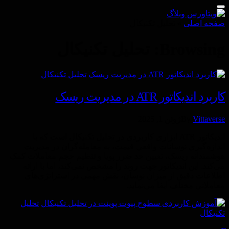
صفحه اصلی
»
تحليل تكنيكال
Browsing:
تحليل تكنيكال
تحليل تكنيكال
کاربرد اندیکاتور ATR در مدیریت ریسک
Vittaverse
By
ژوئن 1, 2025
اندیکاتور ATR ابزاری کاربردی در تحلیل تکنیکال است که با
اندازه‌گیری نوسانات واقعی قیمت، به معامله‌گران در مدیریت
هوشمندانه ریسک، تعیین حد ضرر پویا و تنظیم حجم معاملات کمک
می‌کند. این اندیکاتور جهت روند را مشخص نمی‌کند، اما با ارائه
اطلاعات دقیق از میزان نوسان، نقش مهمی در استراتژی‌های
معاملاتی مختلف ایفا می‌نماید.
تحليل
تكنيكال