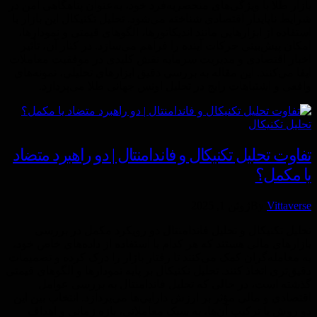
بازار طلا با ویژگی‌های منحصربه‌فرد خود، به‌عنوان پناهگاهی امن در
شرایط ناپایدار اقتصادی شناخته می‌شود. تحلیل تکنیکال این بازار با
استفاده از ابزارهایی مانند اندیکاتورها، الگوهای قیمتی و نمودارها،
امکان پیش‌بینی حرکات آینده را فراهم می‌سازد. در کنار آن، تأثیر
اخبار اقتصادی و مدیریت سرمایه نقش کلیدی در موفقیت معاملات
ایفا می‌کنند. این مقاله به بررسی دقیق ابزارهای تحلیلی، نمونه‌های
واقعی و اشتباهات رایج در تحلیل اونس جهانی طلا می‌پردازد.
تحليل تكنيكال
تفاوت تحلیل تکنیکال و فاندامنتال | دو راهبرد متضاد
یا مکمل؟
Vittaverse
By
ژوئن 1, 2025
تحلیل تکنیکال و تحلیل فاندامنتال دو رویکرد مکمل در بررسی
بازارهای مالی هستند که هر کدام با استفاده از داده‌های خاص خود،
به معامله‌گران کمک می‌کنند تا رفتار بازار را درک کرده و تصمیمات
دقیق‌تری اتخاذ کنند. تحلیل تکنیکال بر پایه نمودارها و الگوهای قیمتی
گذشته است، در حالی که تحلیل فاندامنتال به بررسی عوامل
اقتصادی و مالی مؤثر بر ارزش دارایی‌ها می‌پردازد. انتخاب بین این
دو روش یا ترکیب آن‌ها، به سبک معاملاتی، بازه زمانی و اهداف