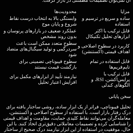
آن نمی‌توان تصمیمات مطمئنی در بازار گرفت.
مزایا
محدودیت‌ها
ساده و سریع در ترسیم و
وابستگی بالا به انتخاب درست نقاط
استفاده
شروع و پایان موج
قابل ترکیب با اکثر
عملکرد ضعیف در بازارهای پرنوسان و
ابزارهای تحلیل تکنیکال
بدون روند مشخص
سطوح متعدد ممکن است باعث
کاربرد در سطوح اصلاحی و
سردرگمی و تولید سیگنال‌های متضاد
اهداف قیمتی (اکستنشن)
شود
قابل استفاده در تمام
سطوح فیبوناچی تضمینی برای
تایم‌فریم‌ها
بازگشت قیمت نیستند
قابل ترکیب با
نیازمند تأیید از ابزارهای مکمل برای
پرایس‌اکشن، RSI، و
افزایش اعتبار تحلیل
الگوهای کندلی
سخن پایانی
تحلیل فیبوناچی، فراتر از یک ابزار ساده، روشی ساختار یافته برای
درک رفتار بازار است. با استفاده از سطوح اصلاحی و اکستنشن،
معامله‌گران می‌توانند نقاط کلیدی حمایت، مقاومت و اهداف قیمتی
را شناسایی کرده و تصمیمات معاملاتی دقیق‌تری اتخاذ کنند. با این
حال، موفقیت در استفاده از این ابزار نیازمند درک صحیح از ساختار