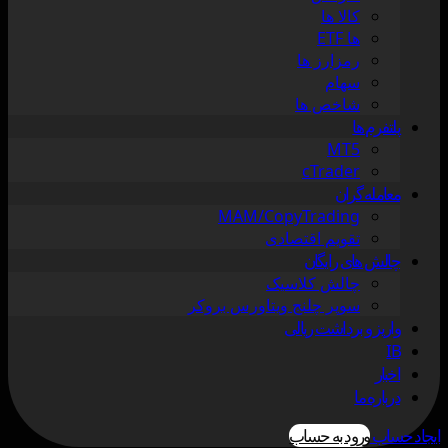
کالا ها
ها ETF
رمزارز ها
سهام
شاخص ها
پلتفرم ها
MT5
cTrader
معامله گران
MAM/CopyTrading
تقویم اقتصادی
چالش های رایگان
چالش کلاسیک
سوپر چلنج ویتاورس بروکر
واریز و برداشت ریالی
IB
اخبار
درباره ما
ایجاد حساب
ورود به حساب