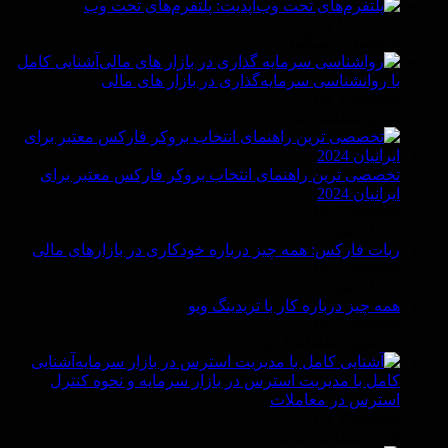
آپدیت: پلتفرم‌های تحت وب
By Vittaverse
In تحلیل و سیگنال
آشنایی کامل
با روانشناسی سرمایه‌گذاری در بازار های مالی
By Vittaverse
In روانشناسى ترید
تخصصی ترین راهنمای انتخاب بروکر فارکس معتبر برای
ایرانیان 2024
By Vittaverse
In فاركس
ربات فارکس: همه چیز درباره خودکاری در بازارهای مالی
By Vittaverse
In فاركس
همه چیز درباره کار با تریدینگ ویو
By Vittaverse
In اصول معامله گرى
آشنایی
کامل با مدیریت استرس در بازار سرمایه و نحوه کنترل
استرس در معاملات
By Vittaverse
In روانشناسى ترید