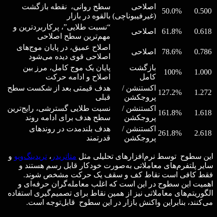
اصلاحی
سطح روانی، نقطه بازگشت
50.0%
0.500
(غیرفیبوناچی)
بالقوه در بازار
“نسبت طلایی”، پرکاربردترین و
0.618
61.8%
اصلاحی
مهم‌ترین سطح اصلاحی
اصلاح عمیق، در پایان موج‌های
0.786
78.6%
اصلاحی
اصلاحی قوی دیده می‌شود
بازگشت
پایان یک موج کامل، مرز بین
100%
1.000
کامل
اصلاح و ادامه حرکت
اکستنشن /
هدف قیمتی بعد از شکست سطح
127.2%
1.272
پروجکشن
قبلی
اکستنشن /
نسبت طلایی گسترشی، رایج‌ترین
161.8%
1.618
پروجکشن
سطح هدف برای ادامه روند
اکستنشن /
هدف بلندمدت در روندهای
261.8%
2.618
پروجکشن
قدرتمند
این سطوح توسط نرم‌افزارهای تحلیلی مثل
متاتریدر
،
تریدینگ‌ویو
و
سایر پلتفرم‌های معاملاتی به‌صورت خودکار قابل رسم هستند و
فقط کافی است نقاط کف و سقف یک حرکت مشخص شوند.
اهمیت این سطوح در این است که اغلب معامله‌گران حرفه‌ای و
الگوریتم‌های معاملاتی نیز از همین نقاط برای تصمیم‌گیری استفاده
می‌کنند، بنابراین واکنش بازار در این سطوح قابل‌توجه است.