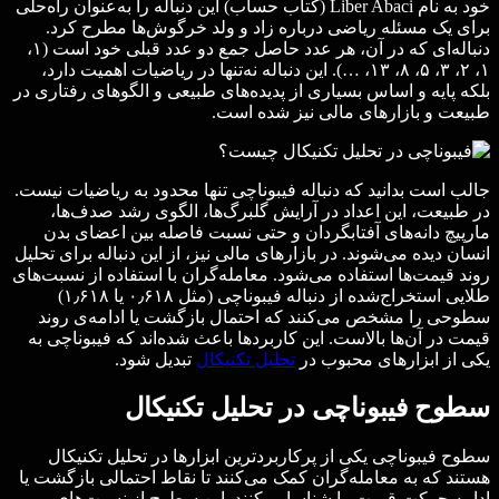
خود به نام Liber Abaci (کتاب حساب) این دنباله را به‌عنوان راه‌حلی
برای یک مسئله ریاضی درباره زاد و ولد خرگوش‌ها مطرح کرد.
دنباله‌ای که در آن، هر عدد حاصل جمع دو عدد قبلی خود است (۱،
۱، ۲، ۳، ۵، ۸، ۱۳، …). این دنباله نه‌تنها در ریاضیات اهمیت دارد،
بلکه پایه و اساس بسیاری از پدیده‌های طبیعی و الگوهای رفتاری در
طبیعت و بازارهای مالی نیز شده است.
جالب است بدانید که دنباله فیبوناچی تنها محدود به ریاضیات نیست.
در طبیعت، این اعداد در آرایش گلبرگ‌ها، الگوی رشد صدف‌ها،
مارپیچ دانه‌های آفتابگردان و حتی نسبت فاصله بین اعضای بدن
انسان دیده می‌شوند. در بازارهای مالی نیز، از این دنباله برای تحلیل
روند قیمت‌ها استفاده می‌شود. معامله‌گران با استفاده از نسبت‌های
طلایی استخراج‌شده از دنباله فیبوناچی (مثل ۰٫۶۱۸ یا ۱٫۶۱۸)
سطوحی را مشخص می‌کنند که احتمال بازگشت یا ادامه‌ی روند
قیمت در آن‌ها بالاست. این کاربردها باعث شده‌اند که فیبوناچی به
یکی از ابزارهای محبوب در
تحلیل تکنیکال
تبدیل شود.
سطوح فیبوناچی در تحلیل تکنیکال
سطوح فیبوناچی یکی از پرکاربردترین ابزارها در تحلیل تکنیکال
هستند که به معامله‌گران کمک می‌کنند تا نقاط احتمالی بازگشت یا
ادامه حرکت قیمت را شناسایی کنند. این سطوح از نسبت‌های