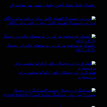
In ارز دیجیتال
راهنمای کامل تحلیل آنچین؛ بخوان، بفهم، بهتر معامله کن
By Vittaverse
In ارز دیجیتال
ایردراپ چیست؟ راهنمای کامل برای دریافت توکن رایگان
By Vittaverse
In ارز دیجیتال
راهنمای قدم‌به‌قدم شرکت در عرضه‌های اولیه ارز دیجیتال
(ICO و IEO)
By Vittaverse
In ارز دیجیتال
هولد کردن ارز دیجیتال: راهی آرام اما مطمئن برای
ثروت‌سازی
By Vittaverse
In ارز دیجیتال
استیکینگ ارز دیجیتال
چیست؟ چه زمانی استیکینگ پولساز است؟ (crypto Staking)
By Vittaverse
In ارز دیجیتال