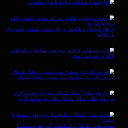
انواع ابزارهای معاملاتی
By Vittaverse
In تحلیل و سیگنال
ارزهای دیجیتال و بلاکچین به زبان ساده؛ راهنمای جامع برای
تازه‌کارها
By Vittaverse
In ارز دیجیتال
کاربرد اندیکاتور
ATR در مدیریت ریسک
By Vittaverse
In تحليل تكنيكال
آموزش کاربردی سطوح پیوت پوینت در تحلیل تکنیکال
By Vittaverse
In تحليل تكنيكال
ابزارهای طلایی تحلیل تکنیکال طلا برای معامله گران
By Vittaverse
In تحليل تكنيكال
تفاوت تحلیل تکنیکال و فاندامنتال | دو راهبرد متضاد یا