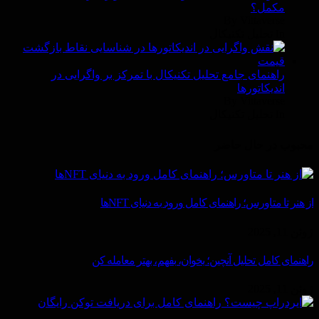
مکمل؟
By Vittaverse
In تحليل تكنيكال
راهنمای جامع تحلیل تکنیکال با تمرکز بر واگرایی در
اندیکاتورها
By Vittaverse
In تحليل تكنيكال
محبوب در حال حاضر
از هنر تا متاورس؛ راهنمای کامل ورود به دنیای NFTها
ژوئن 11, 2025
راهنمای کامل تحلیل آنچین؛ بخوان، بفهم، بهتر معامله کن
ژوئن 11, 2025