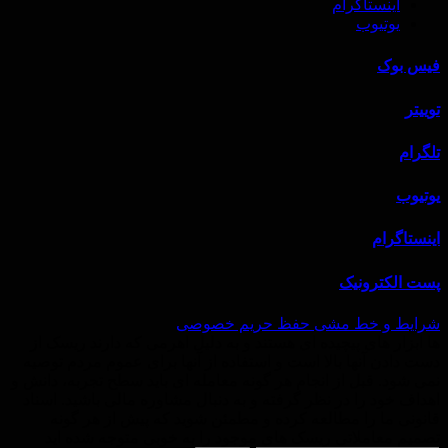
اینستاگرام
یوتیوب
فیس بوک
توییتر
تلگرام
یوتیوب
اینستاگرام
پست الکترونیک
شرایط و خط‌ مشی حفظ حریم خصوصی
ها ابزار های پیچیده ای هستند و به دلیل اهرمی که دارند ریسک از
دست دادن آنها بالا است و استفاده از آنها برای عموم مردم توصیه
نمی شود. قبل از انجام هر گونه معامله ای باید سطح تجربه، دانش و
اهداف خود را در نظر گرفته و به دنبال مشاوره مالی باشید. اسناد
قانونی ما را مطالعه کرده و مطمئن شوید که پیش از هر گونه
تصمیم معاملاتی ریسک های موجود را به خوبی متوجه شده اید