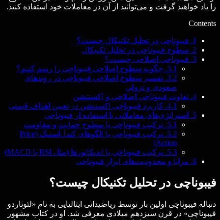
را یاد خواهید گرفت و می‌توانید از آن در معاملات خود استفاده کنید.
Contents
1.
فیبوناچی در تحلیل تکنیکال چیست؟
2.
سطوح فیبوناچی در تحلیل تکنیکال
3.
فیبوناچی اصلاحی چیست؟
3.1.
چگونه سطوح اصلاحی فیبوناچی را رسم کنیم؟
3.2.
تفسیر سطوح اصلاحی فیبوناچی در روندهای
صعودی و نزولی
4.
تفاوت فیبوناچی اصلاحی و اکستنشن
4.1.
کاربرد فیبوناچی اکستنشن در تعیین اهداف قیمتی
5.
استراتژی‌های معاملاتی با استفاده از فیبوناچی
5.1.
ترکیب فیبوناچی با سطوح حمایت و مقاومت
5.2.
ترکیب فیبوناچی با الگوهای کندل‌استیک (Price
Action)
5.3.
ترکیب فیبوناچی با اندیکاتورها (مثل RSI یا MACD)
6.
مزایا و محدودیت‌های ابزار فیبوناچی
فیبوناچی در تحلیل تکنیکال چیست؟
دنباله فیبوناچی اولین بار توسط ریاضیدانی ایتالیایی به نام «لئوناردو
فیبوناچی» در قرن سیزدهم میلادی معرفی شد. او در کتاب مشهور