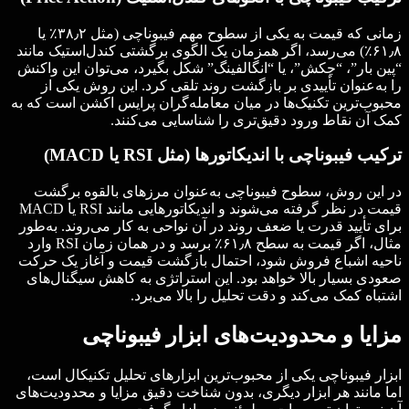
زمانی که قیمت به یکی از سطوح مهم فیبوناچی (مثل ۳۸٫۲٪ یا
۶۱٫۸٪) می‌رسد، اگر همزمان یک الگوی برگشتی کندل‌استیک مانند
“پین بار”، “چکش”، یا “انگالفینگ” شکل بگیرد، می‌توان این واکنش
را به‌عنوان تأییدی بر بازگشت روند تلقی کرد. این روش یکی از
محبوب‌ترین تکنیک‌ها در میان معامله‌گران پرایس اکشن است که به
کمک آن نقاط ورود دقیق‌تری را شناسایی می‌کنند.
ترکیب فیبوناچی با اندیکاتورها (مثل
RSI
یا
MACD
)
در این روش، سطوح فیبوناچی به‌عنوان مرزهای بالقوه برگشت
قیمت در نظر گرفته می‌شوند و اندیکاتورهایی مانند RSI یا MACD
برای تأیید قدرت یا ضعف روند در آن نواحی به کار می‌روند. به‌طور
مثال، اگر قیمت به سطح ۶۱٫۸٪ برسد و در همان زمان RSI وارد
ناحیه اشباع فروش شود، احتمال بازگشت قیمت و آغاز یک حرکت
صعودی بسیار بالا خواهد بود. این استراتژی به کاهش سیگنال‌های
اشتباه کمک می‌کند و دقت تحلیل را بالا می‌برد.
مزایا و محدودیت‌های ابزار فیبوناچی
ابزار فیبوناچی یکی از محبوب‌ترین ابزارهای تحلیل تکنیکال است،
اما مانند هر ابزار دیگری، بدون شناخت دقیق مزایا و محدودیت‌های