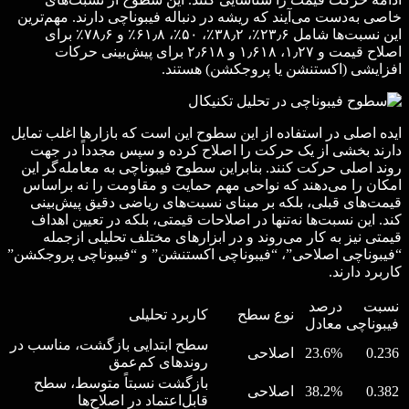
خاصی به‌دست می‌آیند که ریشه در دنباله فیبوناچی دارند. مهم‌ترین
این نسبت‌ها شامل ۲۳٫۶٪، ۳۸٫۲٪، ۵۰٪، ۶۱٫۸٪ و ۷۸٫۶٪ برای
اصلاح قیمت و ۱٫۲۷، ۱٫۶۱۸ و ۲٫۶۱۸ برای پیش‌بینی حرکات
افزایشی (اکستنشن یا پروجکشن) هستند.
ایده اصلی در استفاده از این سطوح این است که بازارها اغلب تمایل
دارند بخشی از یک حرکت را اصلاح کرده و سپس مجدداً در جهت
روند اصلی حرکت کنند. بنابراین سطوح فیبوناچی به معامله‌گر این
امکان را می‌دهند که نواحی مهم حمایت و مقاومت را نه براساس
قیمت‌های قبلی، بلکه بر مبنای نسبت‌های ریاضی دقیق پیش‌بینی
کند. این نسبت‌ها نه‌تنها در اصلاحات قیمتی، بلکه در تعیین اهداف
قیمتی نیز به کار می‌روند و در ابزارهای مختلف تحلیلی ازجمله
“فیبوناچی اصلاحی”، “فیبوناچی اکستنشن” و “فیبوناچی پروجکشن”
کاربرد دارند.
نسبت
درصد
نوع سطح
کاربرد تحلیلی
فیبوناچی
معادل
سطح ابتدایی بازگشت، مناسب در
0.236
23.6%
اصلاحی
روندهای کم‌عمق
بازگشت نسبتاً متوسط، سطح
0.382
38.2%
اصلاحی
قابل‌اعتماد در اصلاح‌ها