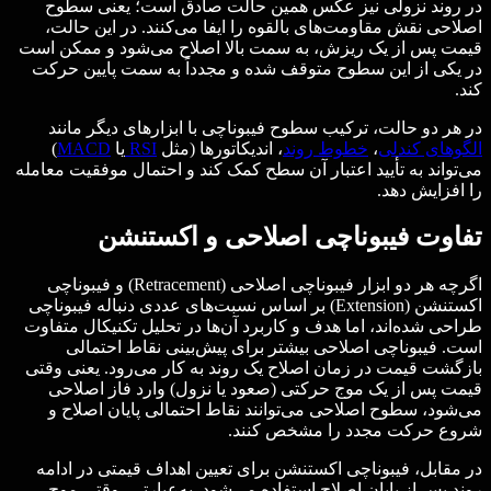
در روند نزولی نیز عکس همین حالت صادق است؛ یعنی سطوح
اصلاحی نقش مقاومت‌های بالقوه را ایفا می‌کنند. در این حالت،
قیمت پس از یک ریزش، به سمت بالا اصلاح می‌شود و ممکن است
در یکی از این سطوح متوقف شده و مجدداً به سمت پایین حرکت
کند.
در هر دو حالت، ترکیب سطوح فیبوناچی با ابزارهای دیگر مانند
الگوهای کندلی
،
خطوط روند
، اندیکاتورها (مثل
RSI
یا
MACD
)
می‌تواند به تأیید اعتبار آن سطح کمک کند و احتمال موفقیت معامله
را افزایش دهد.
تفاوت فیبوناچی اصلاحی و اکستنشن
اگرچه هر دو ابزار فیبوناچی اصلاحی (Retracement) و فیبوناچی
اکستنشن (Extension) بر اساس نسبت‌های عددی دنباله فیبوناچی
طراحی شده‌اند، اما هدف و کاربرد آن‌ها در تحلیل تکنیکال متفاوت
است. فیبوناچی اصلاحی بیشتر برای پیش‌بینی نقاط احتمالی
بازگشت قیمت در زمان اصلاح یک روند به کار می‌رود. یعنی وقتی
قیمت پس از یک موج حرکتی (صعود یا نزول) وارد فاز اصلاحی
می‌شود، سطوح اصلاحی می‌توانند نقاط احتمالی پایان اصلاح و
شروع حرکت مجدد را مشخص کنند.
در مقابل، فیبوناچی اکستنشن برای تعیین اهداف قیمتی در ادامه
روند پس از پایان اصلاح استفاده می‌شود. به‌عبارتی، وقتی موج