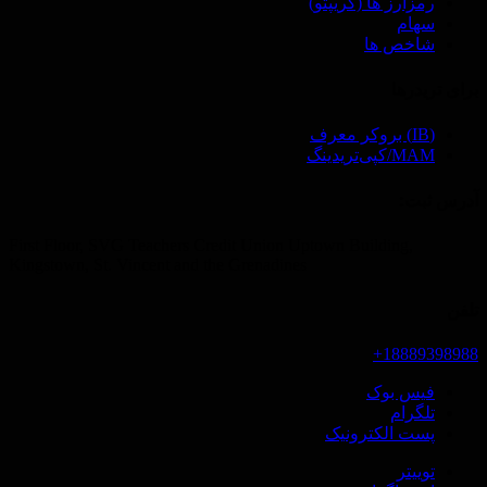
رمزارز ها (‌کریپتو)
سهام
شاخص ها
برای تریدرها
(IB) بروکر معرف
MAM/کپی‌تریدینگ
آدرس ثبت‌:
First Floor, SVG Teachers Credit Union Uptown Building,
Kingstown, St. Vincent and the Grenadines
تلفن
18889398988+
فیس بوک
تلگرام
پست الکترونیک
توییتر