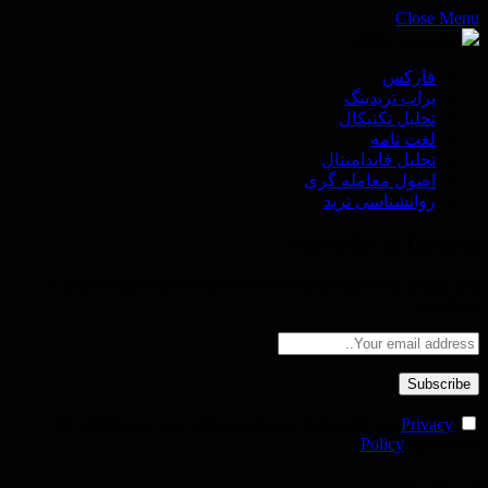
Close Menu
فاركس
پراپ تريدينگ
تحليل تكنيكال
لغت نامه
تحليل فاندامنتال
اصول معامله گرى
روانشناسى ترید
Subscribe to Updates
Get the latest creative news from FooBar about art, design and
business.
Privacy
By signing up, you agree to the our terms and our
Policy
agreement.