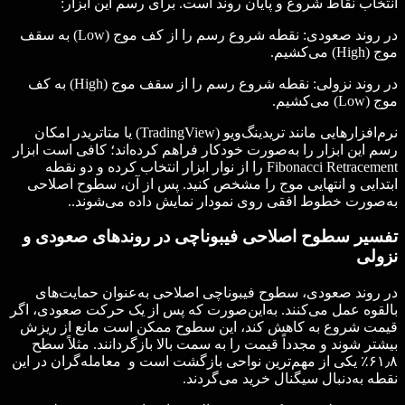
انتخاب نقاط شروع و پایان روند است. برای رسم این ابزار:
در روند صعودی: نقطه شروع رسم را از کف موج (Low) به سقف
موج (High) می‌کشیم.
در روند نزولی: نقطه شروع رسم را از سقف موج (High) به کف
موج (Low) می‌کشیم.
نرم‌افزارهایی مانند تریدینگ‌ویو (TradingView) یا متاتریدر امکان
رسم این ابزار را به‌صورت خودکار فراهم کرده‌اند؛ کافی است ابزار
Fibonacci Retracement را از نوار ابزار انتخاب کرده و دو نقطه
ابتدایی و انتهایی موج را مشخص کنید. پس از آن، سطوح اصلاحی
به‌صورت خطوط افقی روی نمودار نمایش داده می‌شوند..
تفسیر سطوح اصلاحی
فیبوناچی در روندهای صعودی و
نزولی
در روند صعودی، سطوح فیبوناچی اصلاحی به‌عنوان حمایت‌های
بالقوه عمل می‌کنند. به‌این‌صورت که پس از یک حرکت صعودی، اگر
قیمت شروع به کاهش کند، این سطوح ممکن است مانع از ریزش
بیشتر شوند و مجدداً قیمت را به سمت بالا بازگردانند. مثلاً سطح
۶۱٫۸٪ یکی از مهم‌ترین نواحی بازگشت است و معامله‌گران در این
نقطه به‌دنبال سیگنال خرید می‌گردند.