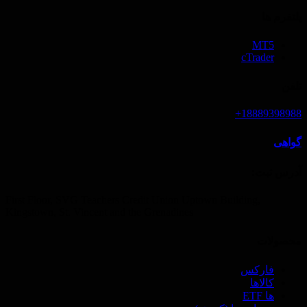
پلتفرم ها
MT5
cTrader
تلفن
18889398988+
گواهی
آدرس ثبت‌:
First Floor, SVG Teachers Credit Union Uptown Building,
Kingstown, St. Vincent and the Grenadines
محصولات
فارکس
کالاها
ها ETF