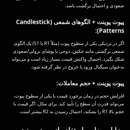
صعودی و احتمال برگشت باشد.
پیوت پوینت + الگوهای شمعی (
Candlestick
):
Patterns
اگر در نزدیکی یکی از سطوح پیوت (مثلاً R1 یا S1) یک الگوی
شمعی برگشتی مانند چکش، دوجی یا پوشای نزولی/صعودی
شکل بگیرد، احتمال واکنش قیمت بسیار زیاد است و می‌تواند
به‌عنوان سیگنال ورود یا خروج در نظر گرفته شود.
پیوت پوینت + حجم معاملات:
افزایش حجم در زمان برخورد قیمت با یکی از سطوح پیوت،
می‌تواند قدرت آن سطح را تأیید کند. برای مثال، اگر قیمت با
حجم بالا R1 را بشکند، احتمال رسیدن به R2 بیشتر است.
مزایا و معایب استفاده از پیوت پوینت