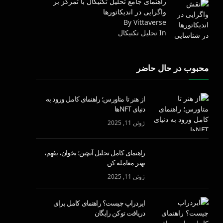
راهنمای جامع تحلیل تکنیکال با تمرکز بر
واگرایی در اندیکاتورها
By Vittaverse
In تحليل تكنيكال
محبوب در حال حاضر
از هنر تا متاورس؛ راهنمای کامل ورود به
دنیای NFTها
ژوئن 11, 2025
راهنمای کامل تحلیل آنچین؛ بخوان، بفهم،
بهتر معامله کن
ژوئن 11, 2025
ایردراپ چیست؟ راهنمای کامل برای
دریافت توکن رایگان