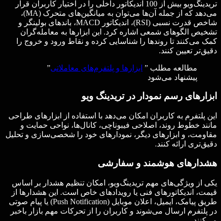
تریدینگ‌ویو بیش از 100 اندیکاتور داخلی را در اختیار کاربران قرار
می‌دهد که از جمله آن‌ها می‌توان به میانگین‌های متحرک (MA)،
شاخص قدرت نسبی (RSI)، اندیکاتور MACD، باندهای بولینگر و
تشخیص الگوهای شمعی اشاره کرد. این ابزارها به معامله‌گران
کمک می‌کنند تا روندها را شناسایی کرده و نقاط ورود و خروج را
دقیق‌تر تعیین کنند.
مطالعه مطلب ”
ابزارها و پلتفرم‌های معاملاتی
”
پیشنهاد می‌شود
ابزارهای رسم نمودار در تریدینگ ویو
این پلتفرم به کاربران امکان می‌دهد با استفاده از ابزارهای طراحی
مانند خطوط روند، اصلاحی فیبوناچی، کانال‌ها، نواحی حمایت و
مقاومت، و ابزارهای دیگر، نمودارهای خود را شخصی‌سازی و تحلیل
دقیق‌تری ارائه کنند.
هشدارهای هوشمند و سفارشی
یکی از ویژگی‌های مهم تریدینگ‌ویو، امکان تنظیم هشدار بر اساس
قیمت، اندیکاتورهای فنی یا رویدادهای خاص است. این هشدارها از
طریق پیامک، ایمیل، اعلان موبایل (Push Notification) یا پیام صوتی
در پلتفرم ارسال می‌شوند و کاربران را از تحرکات مهم بازار باخبر
می‌کنند.