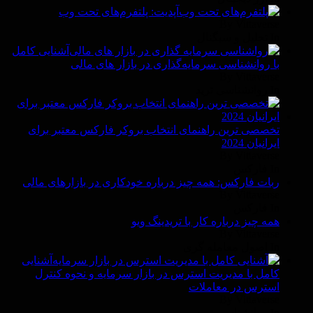
آپدیت: پلتفرم‌های تحت وب
By Vittaverse
In تحلیل و سیگنال
آشنایی کامل
با روانشناسی سرمایه‌گذاری در بازار های مالی
By Vittaverse
In روانشناسى ترید
تخصصی ترین راهنمای انتخاب بروکر فارکس معتبر برای
ایرانیان 2024
By Vittaverse
In فاركس
ربات فارکس: همه چیز درباره خودکاری در بازارهای مالی
By Vittaverse
In فاركس
همه چیز درباره کار با تریدینگ ویو
By Vittaverse
In اصول معامله گرى
آشنایی
کامل با مدیریت استرس در بازار سرمایه و نحوه کنترل
استرس در معاملات
By Vittaverse
In روانشناسى ترید