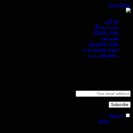
Close Menu
فاركس
پراپ تريدينگ
تحليل تكنيكال
لغت نامه
تحليل فاندامنتال
اصول معامله گرى
روانشناسى ترید
Subscribe to Updates
Get the latest creative news from FooBar about art, design and
business.
Privacy
By signing up, you agree to the our terms and our
Policy
agreement.