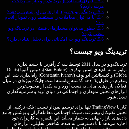
5.2.
آیا برای استفاده از تریدینگ ویو نیاز به پرداخت
هزینه داریم؟
5.3.
تریدینگ ویو چه نوع بازارهایی را پوشش می‌دهد؟
5.4.
آیا می‌توان معاملات را مستقیماً روی نمودار انجام
داد؟
5.5.
چطور می‌توان هشدارهای قیمتی در تریدینگ ویو
تنظیم کرد؟
5.6.
تریدینگ ویو چه امکاناتی برای تحلیل بنیادی دارد؟
تریدینگ ویو چیست؟
تریدینگ‌ویو در سال 2011 توسط سه کارآفرین با چشم‌اندازی
نوآورانه به نام‌های استن بوکوف (Stan Bokov)، دنیس گلوبا (Denis
Globa) و کنستانتین ایوانوف (Constantin Ivanov) راه‌اندازی شد. این
پلتفرم در طول یک دهه گذشته توانسته است جایگاه ویژه‌ای در میان
فعالان بازارهای مالی به دست آورد و به یکی از محبوب‌ترین
ابزارهای تحلیل نموداری و اجتماعی در دنیای ترید و سرمایه‌گذاری
تبدیل شود.
کار با TradingView تنها برای ترسیم نمودار نیست؛ بلکه ترکیبی از
تحلیل تکنیکال پیشرفته، شبکه اجتماعی معامله‌گران و پوشش جامع
داده‌های بازار جهانی به شمار می‌آید. این پلتفرم به کاربران خود
اجازه می‌دهد تا با دسترسی به صدها شاخص تحلیلی، ابزارهای
ترسیمی دقیق، نمودارهای قابل تنظیم و دیتای لحظه‌ای، بازارها را