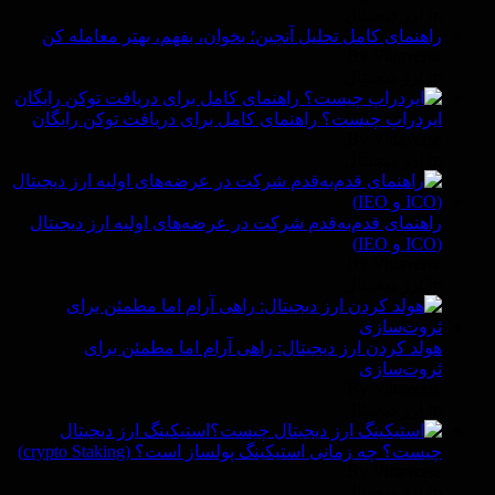
In ارز دیجیتال
راهنمای کامل تحلیل آنچین؛ بخوان، بفهم، بهتر معامله کن
By Vittaverse
In ارز دیجیتال
ایردراپ چیست؟ راهنمای کامل برای دریافت توکن رایگان
By Vittaverse
In ارز دیجیتال
راهنمای قدم‌به‌قدم شرکت در عرضه‌های اولیه ارز دیجیتال
(ICO و IEO)
By Vittaverse
In ارز دیجیتال
هولد کردن ارز دیجیتال: راهی آرام اما مطمئن برای
ثروت‌سازی
By Vittaverse
In ارز دیجیتال
استیکینگ ارز دیجیتال
چیست؟ چه زمانی استیکینگ پولساز است؟ (crypto Staking)
By Vittaverse
In ارز دیجیتال