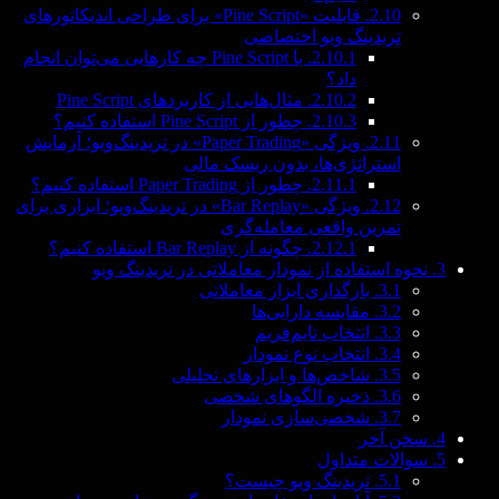
2.10.
قابلیت «Pine Script» برای طراحی اندیکاتورهای
تریدینگ ویو اختصاصی
2.10.1.
با Pine Script چه کارهایی می‌توان انجام
داد؟
2.10.2.
مثال‌هایی از کاربردهای Pine Script
2.10.3.
چطور از Pine Script استفاده کنیم؟
2.11.
ویژگی «Paper Trading» در تریدینگ‌ویو؛ آزمایش
استراتژی‌ها، بدون ریسک مالی
2.11.1.
چطور از Paper Trading استفاده کنیم؟
2.12.
ویژگی «Bar Replay» در تریدینگ‌ویو؛ ابزاری برای
تمرین واقعی معامله‌گری
2.12.1.
چگونه از Bar Replay استفاده کنیم؟
3.
نحوه استفاده از نمودار معاملاتی در تریدینگ ویو
3.1.
بارگذاری ابزار معاملاتی
3.2.
مقایسه دارایی‌ها
3.3.
انتخاب تایم‌فریم
3.4.
انتخاب نوع نمودار
3.5.
شاخص‌ها و ابزارهای تحلیلی
3.6.
ذخیره الگوهای شخصی
3.7.
شخصی‌سازی نمودار
4.
سخن آخر
5.
سوالات متداول
5.1.
تریدینگ ویو چیست؟