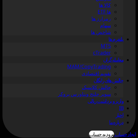
کالا ها
ها ETF
رمزارز ها
سهام
شاخص ها
پلتفرم ها
MT5
cTrader
معامله گران
MAM/CopyTrading
تقویم اقتصادی
چالش های رایگان
چالش کلاسیک
سوپر چلنج ویتاورس بروکر
واریز و برداشت ریالی
IB
اخبار
درباره ما
ایجاد حساب
ورود به حساب