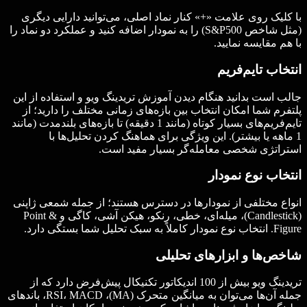
با کلیک روی علامت «+» کنار نماد اصلی، می‌توانید دارایی دیگری
(مثل شاخص S&P500) را به نمودار اضافه کنید و عملکرد دو نماد را
با هم مقایسه نمایید.
انتخاب تایم‌فریم
جالب است بدانید هنگام دیدن آموزش تریدینگ ویو و استفاده از این
پلتفرم شما امکان انتخاب بین بازه‌های زمانی مختلف را دارید؛ از
تایم‌فریم‌های بسیار کوتاه (مانند 1 دقیقه) تا بازه‌های بلندمدت (مانند
1 ماهه یا بیشتر). این ویژگی برای هماهنگ کردن تحلیل‌ها با
استراتژی شخصی معامله‌گر بسیار مفید است.
انتخاب نوع نمودار
انواع مختلفی از نمودارها در دسترس هستند؛ از جمله شمعی ژاپنی
(Candlestick)، میله‌ای، خطی، رنکو، هیکن آشی، کاگی و Point &
Figure. انتخاب نوع نمودار کاملاً به سبک تحلیل شما بستگی دارد.
شاخص‌ها و ابزارهای تحلیلی
تریدینگ ویو بیش از 100 اندیکاتور تکنیکال پیش‌فرض دارد که از
جمله آن‌ها می‌توان به میانگین متحرک (MA)، RSI، MACD، باندهای