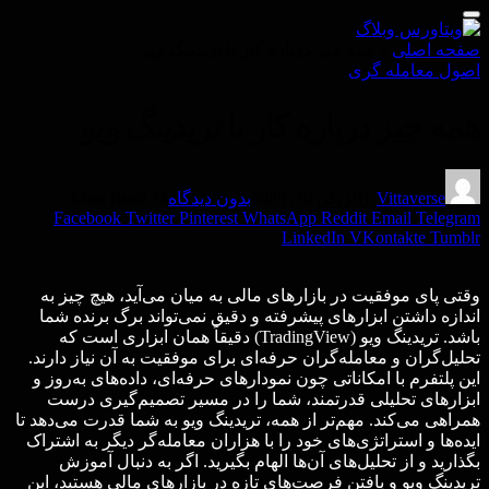
صفحه اصلی
»
همه چیز درباره کار با تریدینگ ویو
اصول معامله گرى
همه چیز درباره کار با تریدینگ ویو
Vittaverse
By
ژوئن 10, 2025
بدون دیدگاه
14 Mins Read
Facebook
Twitter
Pinterest
WhatsApp
Reddit
Email
Telegram
LinkedIn
VKontakte
Tumblr
وقتی پای موفقیت در بازارهای مالی به میان می‌آید، هیچ چیز به
اندازه داشتن ابزارهای پیشرفته و دقیق نمی‌تواند برگ برنده شما
باشد. تریدینگ ویو (TradingView) دقیقاً همان ابزاری است که
تحلیل‌گران و معامله‌گران حرفه‌ای برای موفقیت به آن نیاز دارند.
این پلتفرم با امکاناتی چون نمودارهای حرفه‌ای، داده‌های به‌روز و
ابزارهای تحلیلی قدرتمند، شما را در مسیر تصمیم‌گیری درست
همراهی می‌کند. مهم‌تر از همه، تریدینگ ویو به شما قدرت می‌دهد تا
ایده‌ها و استراتژی‌های خود را با هزاران معامله‌گر دیگر به اشتراک
بگذارید و از تحلیل‌های آن‌ها الهام بگیرید. اگر به دنبال آموزش
تریدینگ ویو و یافتن فرصت‌های تازه در بازارهای مالی هستید، این