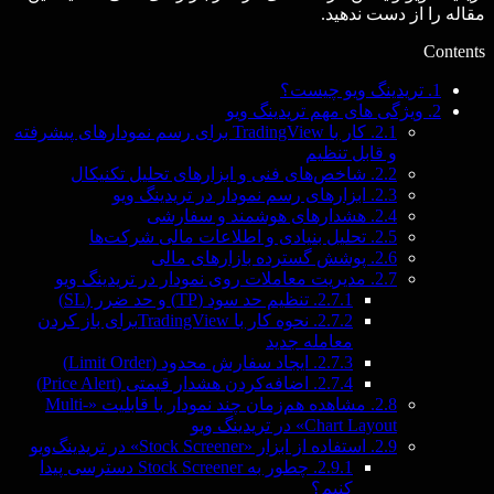
مقاله را از دست ندهید.
Contents
1.
تریدینگ ویو چیست؟
2.
ویژگی های مهم تریدینگ ویو
2.1.
کار با TradingView برای رسم نمودارهای پیشرفته
و قابل تنظیم
2.2.
شاخص‌های فنی و ابزارهای تحلیل تکنیکال
2.3.
ابزارهای رسم نمودار در تریدینگ ویو
2.4.
هشدارهای هوشمند و سفارشی
2.5.
تحلیل بنیادی و اطلاعات مالی شرکت‌ها
2.6.
پوشش گسترده بازارهای مالی
2.7.
مدیریت معاملات روی نمودار در تریدینگ ویو
2.7.1.
تنظیم حد سود (TP) و حد ضرر (SL)
2.7.2.
نحوه کار با TradingViewبرای باز کردن
معامله جدید
2.7.3.
ایجاد سفارش محدود (Limit Order)
2.7.4.
اضافه‌کردن هشدار قیمتی (Price Alert)
2.8.
مشاهده هم‌زمان چند نمودار با قابلیت «Multi-
Chart Layout» در تریدینگ ویو
2.9.
استفاده از ابزار «Stock Screener» در تریدینگ‌ویو
2.9.1.
چطور به Stock Screener دسترسی پیدا
کنیم؟