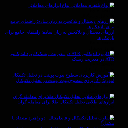
انواع ابزارهای معاملاتی
By Vittaverse
In تحلیل و سیگنال
ارزهای دیجیتال و بلاکچین به زبان ساده؛ راهنمای جامع برای
تازه‌کارها
By Vittaverse
In ارز دیجیتال
کاربرد اندیکاتور
ATR در مدیریت ریسک
By Vittaverse
In تحليل تكنيكال
آموزش کاربردی سطوح پیوت پوینت در تحلیل تکنیکال
By Vittaverse
In تحليل تكنيكال
ابزارهای طلایی تحلیل تکنیکال طلا برای معامله گران
By Vittaverse
In تحليل تكنيكال