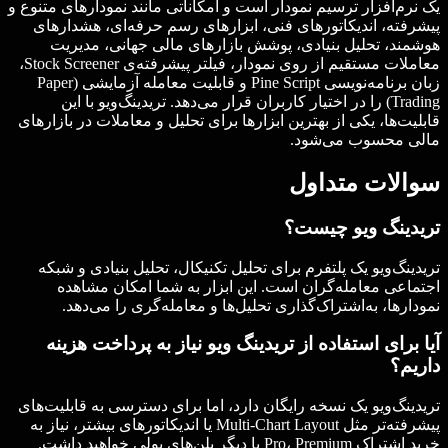
یک نرم‌افزار ترسیم نمودار است و امکاناتی مانند نمودارهای متنوع و
پیشرفته، اندیکاتورهای فنی، ابزارهای رسم حرفه‌ای، هشدارهای
هوشمند، تحلیل بنیادی، پوشش بازارهای مالی جهانی، مدیریت
معاملات مستقیم از روی نمودار، فیلتر پیشرفته‌ی Stock Screener،
زبان برنامه‌نویسی Pine Script و قابلیت معامله آزمایشی (Paper
Trading) را در اختیار کاربران قرار می‌دهد. تریدینگ‌ویو با این
قابلیت‌ها، یکی از بهترین ابزارها برای تحلیل و معاملات در بازارهای
مالی محسوب می‌شود.
سوالات متداول
تریدینگ ویو چیست؟
تریدینگ‌ویو یک پلتفرم برای تحلیل تکنیکال، تحلیل بنیادی و شبکه
اجتماعی معامله‌گران است. این ابزار به شما امکان مشاهده
نمودارها، به‌اشتراک‌گذاری تحلیل‌ها و معامله‌گری را می‌دهد.
آیا برای استفاده از تریدینگ ویو نیاز به پرداخت هزینه
داریم؟
تریدینگ‌ویو یک نسخه رایگان دارد، اما برای دسترسی به قابلیت‌های
پیشرفته‌تر مثل Multi-Chart Layout یا اندیکاتورهای بیشتر، نیاز به
خرید اشتراک Pro، Premium یا دیگر پلن‌های پولی خواهید داشت.