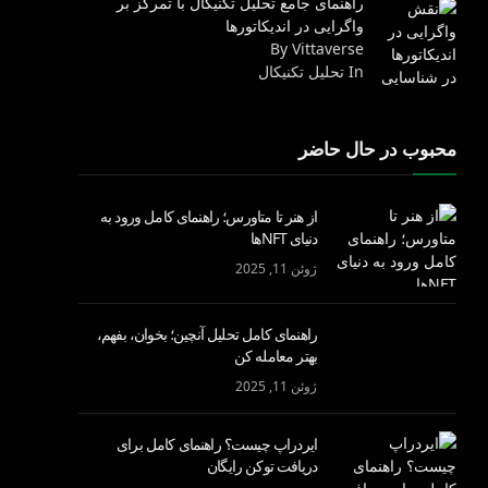
راهنمای جامع تحلیل تکنیکال با تمرکز بر
واگرایی در اندیکاتورها
By Vittaverse
In تحليل تكنيكال
محبوب در حال حاضر
از هنر تا متاورس؛ راهنمای کامل ورود به
دنیای NFTها
ژوئن 11, 2025
راهنمای کامل تحلیل آنچین؛ بخوان، بفهم،
بهتر معامله کن
ژوئن 11, 2025
ایردراپ چیست؟ راهنمای کامل برای
دریافت توکن رایگان