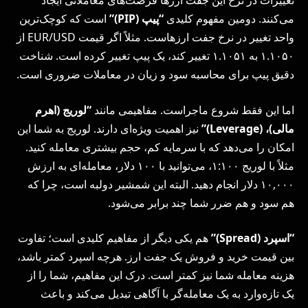
تغییرات در نرخ این جفت ارزها فرصت‌های معاملاتی ایجاد
می‌کنند. دومین مفهوم کلیدی
“پیپ (
PIP
)”
است که کوچک‌ترین
واحد تغییر در نرخ جفت ارزهاست. مثلاً اگر قیمت EUR/USD از
۱.۱۰۵۰ به ۱.۱۰۵۱ تغییر کند، یک پیپ تغییر کرده است. شناخت
دقیق پیپ برای محاسبه سود و زیان در معاملات ضروری است.
اما این فقط شروع ماجراست. مفاهیمی مانند
“لوریج (اهرم
مالی)، (
Leverage
)”
نیز اهمیت ویژه‌ای دارند. لوریج به شما این
امکان را می‌دهد که با سرمایه کم، حجم بیشتری معامله کنید.
مثلاً با لوریج ۱:۱۰۰، می‌توانید با ۱۰۰ دلار، معامله‌ای به ارزش
۱۰,۰۰۰ دلار انجام دهید. البته این شمشیر دولبه است، چرا که
هم سود و هم ضرر شما چند برابر می‌شود.
“اسپرد (
Spread
)”
هم یکی دیگر از مفاهیم کلیدی است؛ تفاوت
بین قیمت خرید و فروش یک جفت ارز. هرچه اسپرد کمتر باشد،
هزینه معامله شما نیز کمتر است. درک این مفاهیم، شما را از
یک تازه‌وارد به یک معامله‌گر با آگاهی تبدیل می‌کند و باعث