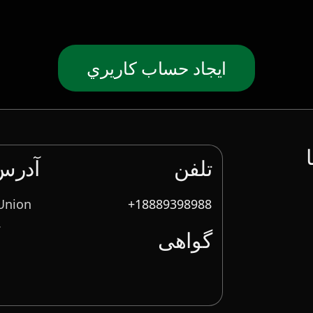
ايجاد حساب كاريري
تلفن
آدرس 
 Union
18889398988+
.
گواهی