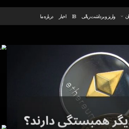
ان
واریز و برداشت ریالی
IB
اخبار
درباره ما