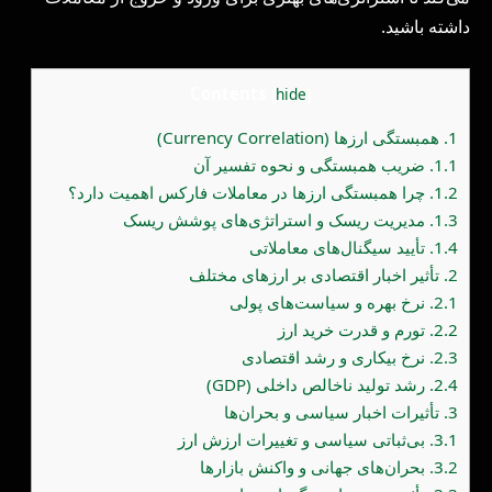
داشته باشید.
Contents
[
hide
]
1.
همبستگی ارزها (Currency Correlation)
1.1.
ضریب همبستگی و نحوه تفسیر آن
1.2.
چرا همبستگی ارزها در معاملات فارکس اهمیت دارد؟
1.3.
مدیریت ریسک و استراتژی‌های پوشش ریسک
1.4.
تأیید سیگنال‌های معاملاتی
2.
تأثیر اخبار اقتصادی بر ارزهای مختلف
2.1.
نرخ بهره و سیاست‌های پولی
2.2.
تورم و قدرت خرید ارز
2.3.
نرخ بیکاری و رشد اقتصادی
2.4.
رشد تولید ناخالص داخلی (GDP)
3.
تأثیرات اخبار سیاسی و بحران‌ها
3.1.
بی‌ثباتی سیاسی و تغییرات ارزش ارز
3.2.
بحران‌های جهانی و واکنش بازارها