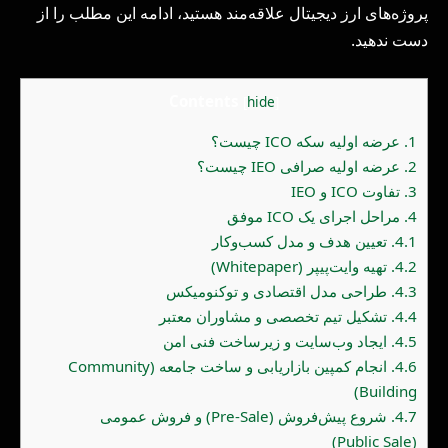
پروژه‌های ارز دیجیتال علاقه‌مند هستید، ادامه این مطلب را از
دست ندهید.
Contents
[
hide
]
1.
عرضه اولیه سکه ICO چیست؟
2.
عرضه اولیه صرافی IEO چیست؟
3.
تفاوت ICO و IEO
4.
مراحل اجرای یک ICO موفق
4.1.
تعیین هدف و مدل کسب‌وکار
4.2.
تهیه وایت‌پیپر (Whitepaper)
4.3.
طراحی مدل اقتصادی و توکنومیکس
4.4.
تشکیل تیم تخصصی و مشاوران معتبر
4.5.
ایجاد وب‌سایت و زیرساخت فنی امن
4.6.
انجام کمپین بازاریابی و ساخت جامعه (Community
Building)
4.7.
شروع پیش‌فروش (Pre-Sale) و فروش عمومی
(Public Sale)