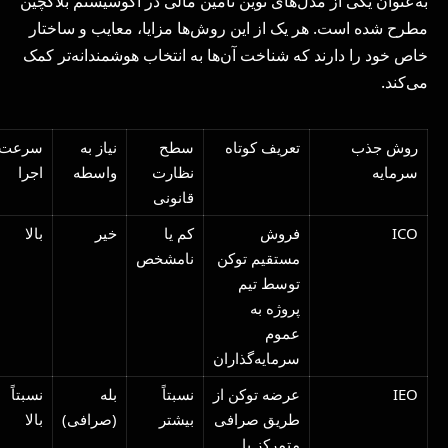
به‌عنوان یکی از مدل‌های نوین تأمین مالی در اکوسیستم بلاکچین
مطرح شده است. هر یک از این روش‌ها مزایا، معایب و ساختار
خاص خود را دارند که شناخت آن‌ها به انتخاب هوشمندانه‌تر کمک
می‌کند.
روش جذب
تعریف کوتاه
سطح
نیاز به
سرعت
سرمایه
نظارت
واسطه
اجرا
قانونی
ICO
فروش
کم یا
خیر
بالا
مستقیم توکن
نامشخص
توسط تیم
پروژه به
عموم
سرمایه‌گذاران
IEO
عرضه توکن از
نسبتاً
بله
نسبتاً
طریق صرافی
بیشتر
(صرافی)
بالا
متمرکز با