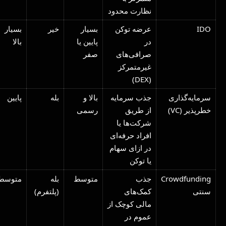
نظارت محدود
IDO
عرضه توکن
بسیار
خیر
بسیار
در
پایین یا
بالا
صرافی‌های
صفر
غیرمتمرکز
(DEX)
سرمایه‌گذاری
جذب سرمایه
بالا و
بله
پایین
خطرپذیر (VC)
از طریق
رسمی
شرکت‌ها یا
افراد حرفه‌ای
در ازای سهام
یا توکن
Crowdfunding
جذب
متوسط
بله
متوسط
سنتی
کمک‌های
(پلتفرم)
مالی کوچک از
عموم در