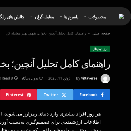
محصولات
پلتفرم ها
معامله گران
چالش های رایگ
صفحه اصلی
راهنمای کامل تحلیل آنچین؛ بخوان، بفهم، بهتر معامله کن
»
ارز دیجیتال
راهنمای کامل تحلیل آنچین؛ بخو
Vittaverse
By
ژوئن 11, 2025
بدون دیدگاه
8 Mins Read
Pinterest
Twitter
Facebook
هر روز افراد بیشتری وارد دنیای رمزارز می‌شوند، ام
اطلاعات ارزشمندی برای تصمیم‌گیری به‌دست آورد. ت
روشی مبتنی بر داده‌های واقعی که پشت پرده رفتار سر