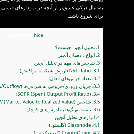
به‌دنبال درکی عمیق‌تر از آنچه در نمودارهای قیمتی
برای شروع باشد.
Contents
[
hide
]
1.
تحلیل آنچین چیست؟
2.
انواع داده‌های آنچین
3.
شاخص‌های مهم در تحلیل آنچین
3.1.
NVT Ratio (ارزش شبکه به تراکنش):
3.2.
تعداد آدرس‌های فعال:
3.3.
جریان ورودی/خروجی به صرافی‌ها (Exchange Inflow/Outflow):
SOPR (Spent Output Profit Ratio):
3.4.
3.5.
شاخص MVRV (Market Value to Realized Value):
3.6.
نسبت نهنگ‌ها به آدرس‌های کوچک:
4.
ابزارهای تحلیل آنچین
4.1.
Glassnode (گلسنود)
4.2.
CryptoQuant (کریپتوکوانت)