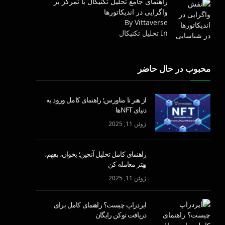
راهنمای جامع تحلیل تکنیکال با تمرکز بر
واگرایی در اندیکاتورها
By Vittaverse
In تحليل تكنيكال
محبوب در حال حاضر
از هنر تا متاورس؛ راهنمای کامل ورود به
دنیای NFTها
ژوئن 11, 2025
راهنمای کامل تحلیل آنچین؛ بخوان، بفهم،
بهتر معامله کن
ژوئن 11, 2025
ایردراپ چیست؟ راهنمای کامل برای
دریافت توکن رایگان