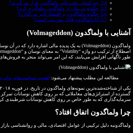
5.4.
چه کسانی تحت تأثیر ولماگدون قرار می‌گیرند؟
5.5.
چگونه می‌توان از ولماگدون جلوگیری کرد؟
5.6.
چگونه ولماگدون بر اقتصاد تأثیر می‌گذارد؟
5.7.
آیا ولماگدون قابل پیش‌بینی است؟
آشنایی با ولماگدون (Volmageddon)
ولماگدون (Volmageddon) به یک پدیده مالی اشاره دا
طور ناگهانی افزایش می‌یابند، که این امر می‌تواند منجر به فروش‌ه
مطالعه این مطلب پیشنهاد می‌شود:
اهمیت سیاست‌های پولی در
گسترده از استراتژی‌های معاملاتی که بر روی کاهش نوسانات تمرکز دا
سرمایه‌گذاری که به طور خاص بر روی کاهش نوسانات شرطبندی کرده
چرا ولماگدون اتفاق افتاد؟
ولماگدونبه دلیل ترکیبی از عوامل اقتصادی، مالی و روانشناسی بازار ر