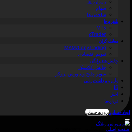
رمزارز ها
سهام
شاخص ها
پلتفرم ها
MT5
cTrader
معامله گران
MAM/CopyTrading
تقویم اقتصادی
چالش های رایگان
چالش کلاسیک
سوپر چلنج ویتاورس بروکر
واریز و برداشت ریالی
IB
اخبار
درباره ما
ایجاد حساب
ورود به حساب
صفحه اصلی
»
ولماگدون (Volmageddon)