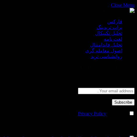
Close Menu
فاركس
پراپ تريدينگ
تحليل تكنيكال
لغت نامه
تحليل فاندامنتال
اصول معامله گرى
روانشناسى ترید
Subscribe to Updates
et the latest creative news from FooBar about art, design and business.
Privacy Policy
agreement.
By signing up, you agree to the our terms and our
What's Hot