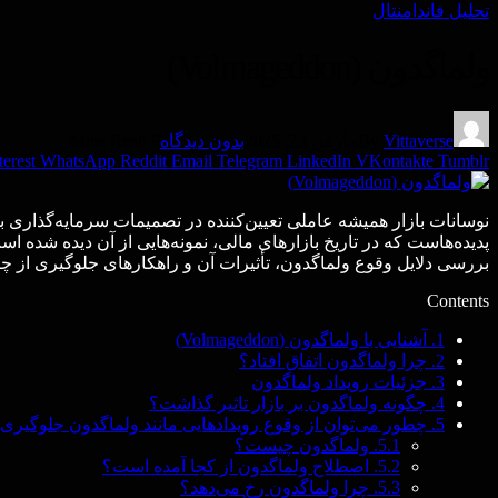
تحليل فاندامنتال
ولماگدون (Volmageddon)
Vittaverse
By
مارس 23, 2025
بدون دیدگاه
9 Mins Read
terest
WhatsApp
Reddit
Email
Telegram
LinkedIn
VKontakte
Tumblr
نوسانات بازار همیشه عاملی تعیین‌کننده در تصمیمات سرمایه‌گذاری بو
پدیده‌هاست که در تاریخ بازارهای مالی، نمونه‌هایی از آن دیده شده اس
بررسی دلایل وقوع ولماگدون، تأثیرات آن و راهکارهای جلوگیری از چن
Contents
1.
آشنایی با ولماگدون (Volmageddon)
2.
چرا ولماگدون اتفاق افتاد؟
3.
جزئیات رویداد ولماگدون
4.
چگونه ولماگدون بر بازار تاثیر گذاشت؟
5.
چطور می‌توان از وقوع رویدادهایی مانند ولماگدون جلوگیری
5.1.
ولماگدون چیست؟
5.2.
اصطلاح ولماگدون از کجا آمده است؟
5.3.
چرا ولماگدون رخ می‌دهد؟