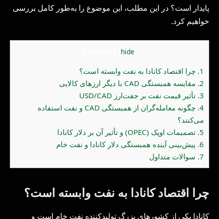
پایدار است؟ در این مطلب، این موضوع را به‌طور کامل بررسی
خواهیم کرد.
Contents
[
hide
]
1.
چرا اقتصاد کانادا به نفت وابسته است؟
2.
مقایسه همبستگی CAD با دیگر ارزهای کالایی
3.
تأثیر قیمت نفت بر جفت‌ارز USD/CAD
4.
چگونه معامله‌گران از همبستگی CAD و نفت استفاده
می‌کنند؟
5.
تصمیمات اوپک (OPEC) و تأثیر آن بر دلار کانادا
6.
پیش‌بینی آینده همبستگی دلار کانادا و نفت خام
7.
سوالات متداول
چرا اقتصاد کانادا به نفت وابسته است؟
کانادا یکی از کشورهای بزرگ تولیدکننده نفت خام است و