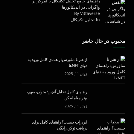
راهنمای جامع تحلیل تکنیکال با تمرکز بر
واگرایی در اندیکاتورها
By Vittaverse
In تحليل تكنيكال
محبوب در حال حاضر
از هنر تا متاورس؛ راهنمای کامل ورود به
دنیای NFTها
ژوئن 11, 2025
راهنمای کامل تحلیل آنچین؛ بخوان، بفهم،
بهتر معامله کن
ژوئن 11, 2025
ایردراپ چیست؟ راهنمای کامل برای
دریافت توکن رایگان