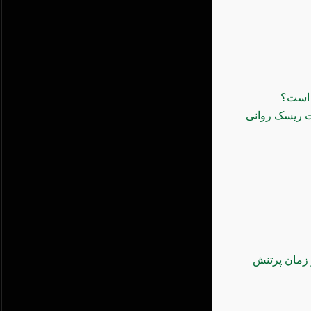
 است؟
ت ریسک روانی
 زمان پرتنش