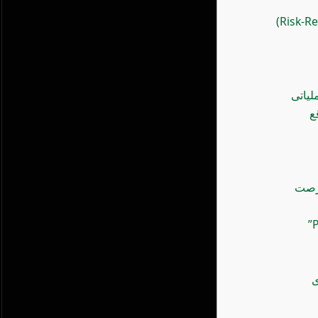
یاتی
ع
فرصت
ی