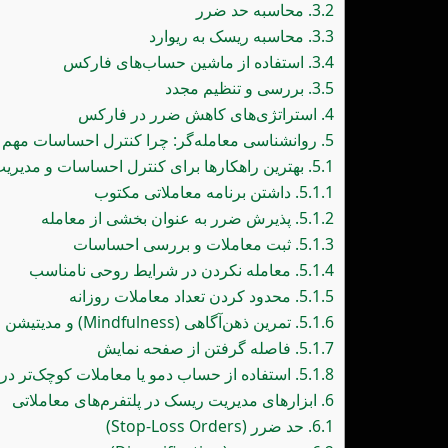
3.2.
محاسبه حد ضرر
3.3.
محاسبه ریسک به ریوارد
3.4.
استفاده از ماشین حساب‌های فارکس
3.5.
بررسی و تنظیم مجدد
4.
استراتژی‌های کاهش ضرر در فارکس
5.
روانشناسی معامله‌گر: چرا کنترل احساسات مهم
5.1.
بهترین راهکارها برای کنترل احساسات و مدیری
5.1.1.
داشتن برنامه معاملاتی مکتوب
5.1.2.
پذیرش ضرر به عنوان بخشی از معامله
5.1.3.
ثبت معاملات و بررسی احساسات
5.1.4.
معامله نکردن در شرایط روحی نامناسب
5.1.5.
محدود کردن تعداد معاملات روزانه
5.1.6.
تمرین ذهن‌آگاهی (Mindfulness) و مدیتیشن
5.1.7.
فاصله گرفتن از صفحه نمایش
5.1.8.
استفاده از حساب دمو یا معاملات کوچک‌تر در
6.
ابزارهای مدیریت ریسک در پلتفرم‌های معاملاتی
6.1.
حد ضرر (Stop-Loss Orders)