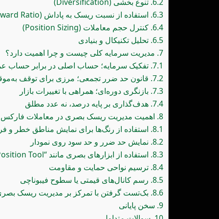
6.2.
تنوع بخشی (Diversification)
6.3.
استفاده از نسبت ریسک به پاداش (Risk-Reward Ratio)
6.4.
کنترل حجم معاملات (Position Sizing)
6.5.
تحلیل تکنیکال و بنیادی
7.
مدیریت سرمایه کلی چیست و چرا اهمیت دارد؟
7.1.
تفکیک سرمایه؛ حساب اصلی در برابر حساب عمل
7.2.
قانون حد ضرر تجمعی؛ مرزی برای توقف به‌موق
7.3.
بازنگری دوره‌ای؛ همراهی با تغییرات بازار
7.4.
هدف‌گذاری بر پایه درصد، نه عدد مطلق
8.
اهمیت مدیریت ریسک بصری در معاملات فارکس
8.1.
استفاده از رنگ‌ها برای نمایش مناطق خطر و 
8.2.
نمایش حد ضرر و حد سود روی نمودار
8.3.
استفاده از ابزارهای بصری مانند “Position Tool”
8.4.
ترسیم نواحی حمایت و مقاومت
8.5.
رسم کانال‌های قیمتی یا سطوح فیبوناچی
8.6.
بک‌تست گرفتن با تمرکز بر مدیریت ریسک بصر
9.
سخن پایانی
10.
سوالات متداول