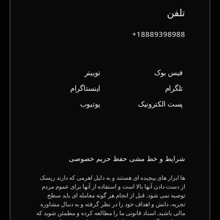
تلفن
18889398988+
فیس بوک
توییتر
تلگرام
اینستاگرام
پست الکترونیک
یوتیوب
شرایط و خط‌ مشی حفظ حریم خصوصی
ها ابزار های پیچیده ای هستند و به دلیل اهرمی که دارند ریسک
از دست دادن آنها بالا است و استفاده از آنها برای عموم مردم
توصیه نمی شود. قبل از انجام هر گونه معامله ای باید سطح
تجربه، دانش و اهداف خود را در نظر گرفته و به دنبال مشاوره
مالی باشید. اسناد قانونی ما را مطالعه کرده و مطمئن شوید که