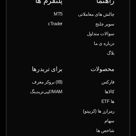
راهنما
پلتفرم ها
چالش های معاملاتی
MT5
سوپر چلنج
cTrader
سوالات متداول
درباره ی ما
بلاگ
محصولات
برای تریدرها
فارکس
(IB) بروکر معرف
کالاها
MAM/کپی‌تریدینگ
ها ETF
رمزارز ها (‌کریپتو)
سهام
شاخص ها