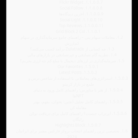
Flickr Widget
1.1.0.0.7.
Social Follow
1.1.0.0.8.
1.1.0.0.9.
آخرین دیدگاه‌ها
Social Light
1.1.0.0.10.
Top Reviews
1.1.0.0.11.
Grid Block 2 Col
1.1.0.1.
1.2.
معاملات سهام پنی – راهنمای جامع سرمایه‌گذاری در سهام
کم‌ارزش
1.3.
چه کسانی از Zulutrade درآمد کسب می‌کنند؟
1.4.
نظریه گام تصادفی و غیرتصادفی در بازارهای مالی
1.5.
سرمایه‌گذاری در ارزهای دیجیتال با مبلغ کم چه ارزی بخریم؟
Our Favorites
1.5.0.1.
Latest Posts
1.5.0.2.
1.5.0.3.
استراتژی‌های معاملاتی با استفاده از شاخص ترس و
طمع در بازار کریپتو
1.5.0.4.
از هنر تا متاورس؛ راهنمای کامل ورود به دنیای
NFTها
1.5.0.5.
راهنمای کامل تحلیل آنچین؛ بخوان، بفهم، بهتر
معامله کن
1.5.0.6.
ایردراپ چیست؟ راهنمای کامل برای دریافت توکن
رایگان
Highlights Block
1.5.0.7.
1.6.
تخصصی ترین راهنمای انتخاب بروکر فارکس معتبر برای ایرانیان
2024