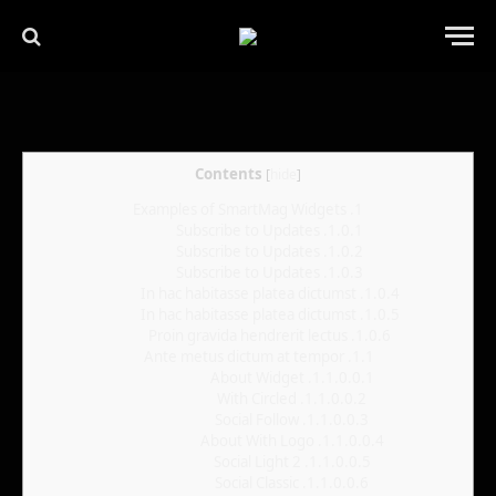
Contents
[
hide
]
Examples of SmartMag Widgets
1.
Subscribe to Updates
1.0.1.
Subscribe to Updates
1.0.2.
Subscribe to Updates
1.0.3.
In hac habitasse platea dictumst
1.0.4.
In hac habitasse platea dictumst
1.0.5.
Proin gravida hendrerit lectus
1.0.6.
Ante metus dictum at tempor
1.1.
About Widget
1.1.0.0.1.
With Circled
1.1.0.0.2.
Social Follow
1.1.0.0.3.
About With Logo
1.1.0.0.4.
Social Light 2
1.1.0.0.5.
Social Classic
1.1.0.0.6.