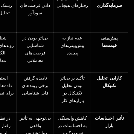
سرمایه‌گذاری
رفتارهای هیجانی
دادن فرصت‌های
ریسک ا
سودآور
تحلیل
پیش‌بینی
عدم نیاز به
بی‌اثر بودن در
شنا
قیمت‌ها
پیش‌بینی‌های
شناسایی
روندهای
پیچیده
فرصت‌های
الگ
معاملاتی
معا
کارایی
تحلیل
تأکید بر بی‌اثر
نادیده گرفتن
استف
تکنیکال
بودن تحلیل
برخی روندهای
داده‌ه
تکنیکال در
قابل شناسایی
برای تص
بازارهای کارا
تأثیر
احساسات
کاهش وابستگی
بی‌توجهی به تأثیر
در نظ
بازار
به احساسات در
واقعی
رفتار
تصمیم‌گیری
روان‌شناسی
احس