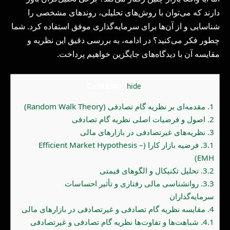
دارند که می‌توان با روش‌های تحلیلی، روندهای مشخصی را
شناسایی و از آن‌ها برای سرمایه‌گذاری موفق استفاده کرد. شما
چطور فکر می‌کنید؟ در ادامه، به بررسی دقیق این نظریه و
مقایسه آن با دیدگاه‌های جایگزین خواهیم پرداخت.
Contents
[
hide
]
1.
مقدمه‌ای بر نظریه گام تصادفی (Random Walk Theory)
2.
اصول و فرضیات اصلی نظریه گام تصادفی
3.
نظریه‌های غیرتصادفی در بازارهای مالی
3.1.
فرضیه بازار کارا (Efficient Market Hypothesis –
EMH)
3.2.
تحلیل تکنیکال و الگوهای قیمتی
3.3.
روانشناسی مالی رفتاری و تأثیر احساسات
سرمایه‌گذاران
4.
مقایسه نظریه گام تصادفی و غیرتصادفی در بازارهای مالی
4.1.
شباهت‌ها و تفاوت‌ها نظریه گام تصادفی و غیرتصادفی