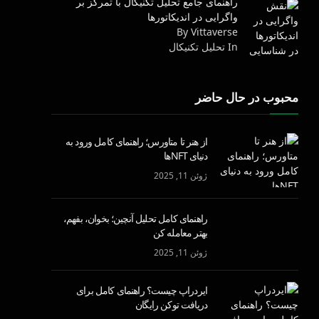
راهنمای جامع تحلیل تکنیکال با تمرکز بر
واگرایی در اندیکاتورها
By Vittaverse
In تحليل تكنيكال
محبوب در حال حاضر
از هنر تا متاورس؛ راهنمای کامل ورود به
دنیای NFTها
ژوئن 11, 2025
راهنمای کامل تحلیل آنچین؛ بخوان، بفهم،
بهتر معامله کن
ژوئن 11, 2025
ایردراپ چیست؟ راهنمای کامل برای
دریافت توکن رایگان