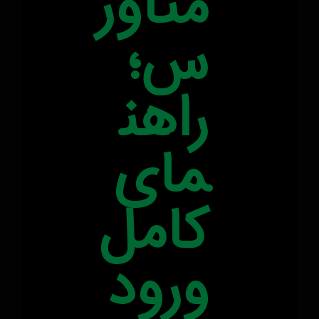
متاور
س؛
راهن
مای
کامل
ورود