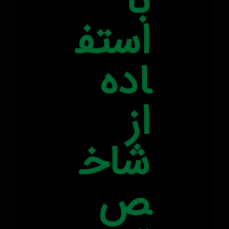
با
استف
اده
از
شاخ
ص