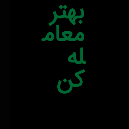
بهتر
معام
له
کن