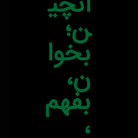
آنچی
ن؛
بخوا
ن،
بفهم
،