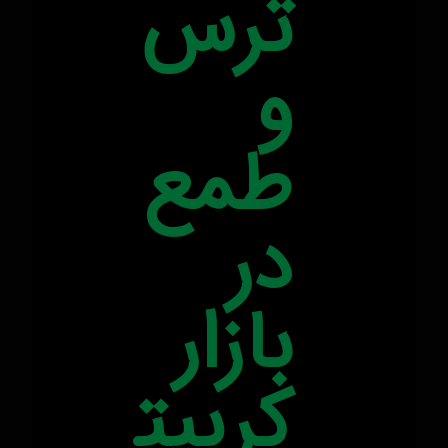
ترس
و
طمع
در
بازار
کریپت