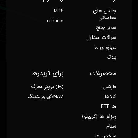
چالش های
MT5
معاملاتی
cTrader
سوپر چلنج
سوالات متداول
درباره ی ما
بلاگ
محصولات
برای تریدرها
فارکس
(IB) بروکر معرف
کالاها
MAM/کپی‌تریدینگ
ها ETF
رمزارز ها (‌کریپتو)
سهام
شاخص ها