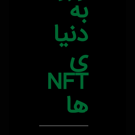
به
دنیا
ی
NFT
ها