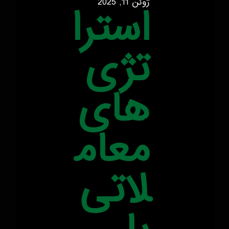
ژوئن 11, 2025
استرا
تژی‌
های
معام
لاتی