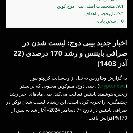
9.1.
مشخصات اصلی بیبی دوج کوین
9.2.
تاریخچه و اهداف
10.
سخن پایانی
اخبار جدید بیبی دوج: لیست شدن در
صرافی بایننس و رشد 170 درصدی (22
آذز 1403)
به گزارش ویتاورس به نقل از وب‌سایت کریپتو نیوز
(
cryptonews
) ، بیبی دوج، میم‌کوین محبوبی که بر بستر
زنجیره هوشمند بایننس فعالیت می‌کند، طی ماه‌های اخیر رشد
چشمگیری را تجربه کرده است. این رشد با لیست شدن توکن در
صرافی بایننس در تاریخ «7 دسامبر 2024» آغاز شد به بیش از
170% افزایش یافت.