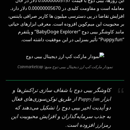
این روزها، بیبی دوج با قیمت 0.00000005157 دلار در حال
معامله است و مقاومت کلیدی در 0.00000005670 دلار دارد.
افزایش تقاضا در پی دسترسی میلیون ها کاربر صرافی بایننس،
بر محبوبیت این میم‌کوین افزوده است. معرفی ابزارهای حیاتی
مانند کاوشگر بیبی دوج “BabyDoge Explorer” و پلتفرم
“Puppy.fun” تأثیر بسزایی در این موفقیت داشته است.
نمودار مارکت کپ ارز دیجیتال بیبی دوج منبع: Coinmarketcap
کاوشگر بیبی دوج با شفاف سازی تراکنش‌ها و
ابزار Puppy.fun از طریق توکن‌سوزی‌های فعال
دو آپدیت اخیر بیبی دوج را تشکیل می‌دهند که
به جذب سرمایه‌گذاران و افزایش محبوبیت این
رمزارز افزوده است.