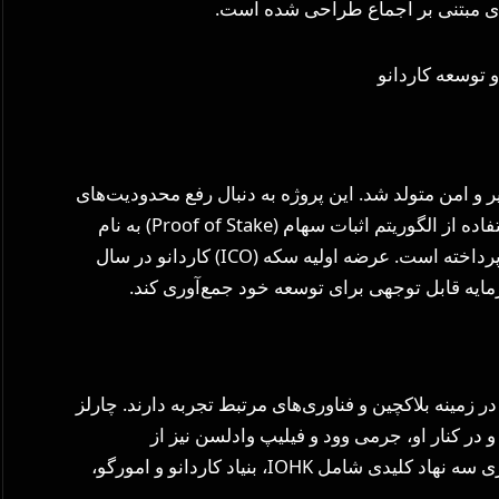
دی مبتنی بر اجماع طراحی شده است.
ر و امن متولد شد. این پروژه به دنبال رفع محدودیت‌های
بلاکچین‌های قبلی مانند بیتکوین و اتریوم بود و با استفاده از الگوریتم اثبات سهام (Proof of Stake) به نام
Ouroboros، به بهبود مقیاس‌پذیری و امنیت شبکه پرداخته است. عرضه اولیه سکه (ICO) کاردانو در سال
 زمینه بلاکچین و فناوری‌های مرتبط تجربه دارند. چارلز
در کنار او، جرمی وود و فیلیپ وادلسن نیز از
بنیانگذاران اصلی این پروژه هستند. این تیم با همکاری سه نهاد کلیدی شامل IOHK، بنیاد کاردانو و امورگو،