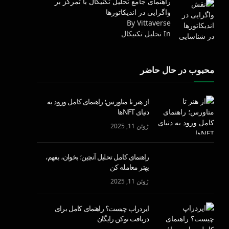
راهنمای جامع تحلیل تکنیکال با تمرکز بر
واگرایی در اندیکاتورها
By Vittaverse
In تحليل تكنيكال
محبوب در حال حاضر
از هنر تا متاورس؛ راهنمای کامل ورود به
دنیای NFTها
ژوئن 11, 2025
راهنمای کامل تحلیل آنچین؛ بخوان، بفهم،
بهتر معامله کن
ژوئن 11, 2025
ایردراپ چیست؟ راهنمای کامل برای
دریافت توکن رایگان