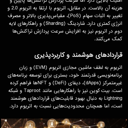
امنیت بالایی دارد اما سرعت پردازش تراکنش‌ها پایین و
هزینه آن بالاست. در مقابل، اتریوم با ارتقا به اتریوم 2.0 و
تغییر به اثبات سهام (PoS)، مقیاس‌پذیری بالاتر و مصرف
انرژی کمتری دارد. شاردینگ (Sharding) و راهکارهای لایه
دوم در اتریوم نیز به افزایش سرعت پردازش تراکنش‌ها
کمک می‌کنند.
قراردادهای هوشمند و کاربردپذیری
اتریوم به لطف ماشین مجازی اتریوم (EVM) و زبان
برنامه‌نویسی قدرتمند خود، بستری برای توسعه برنامه‌های
غیرمتمرکز (dApps)، دیفای (DeFi) و NFTها فراهم کرده
است. بیت کوین نیز با راهکارهایی مانند Taproot و شبکه
Lightning به دنبال بهبود قابلیت‌های قراردادهای هوشمند
است، اما همچنان محدودیت‌هایی نسبت به اتریوم دارد.