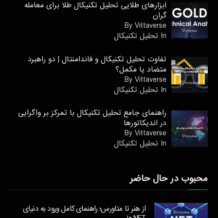
ابزارهای طلایی تحلیل تکنیکال طلا برای معامله
گران
By Vittaverse
In تحليل تكنيكال
تفاوت تحلیل تکنیکال و فاندامنتال | دو راهبرد
متضاد یا مکمل؟
By Vittaverse
In تحليل تكنيكال
راهنمای جامع تحلیل تکنیکال با تمرکز بر واگرایی
در اندیکاتورها
By Vittaverse
In تحليل تكنيكال
محبوب در حال حاضر
از هنر تا متاورس؛ راهنمای کامل ورود به دنیای