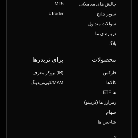
چالش های معاملاتی
MT5
سوپر چلنج
cTrader
سوالات متداول
درباره ی ما
بلاگ
محصولات
برای تریدرها
فارکس
(IB) بروکر معرف
کالاها
MAM/کپی‌تریدینگ
ها ETF
رمزارز ها (‌کریپتو)
سهام
شاخص ها