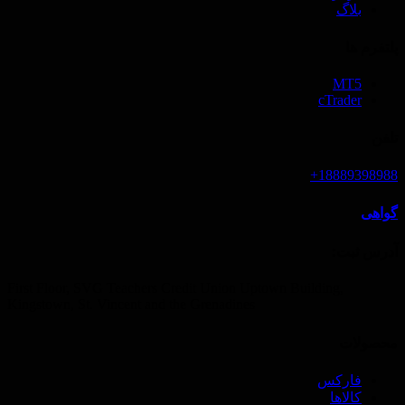
بلاگ
پلتفرم ها
MT5
cTrader
تلفن
18889398988+
گواهی
آدرس ثبت‌:
First Floor, SVG Teachers Credit Union Uptown Building,
Kingstown, St. Vincent and the Grenadines
محصولات
فارکس
کالاها