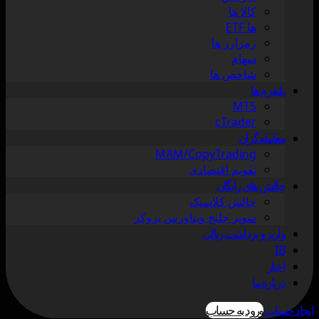
کالا ها
ها ETF
رمزارز ها
سهام
شاخص ها
پلتفرم ها
MT5
cTrader
معامله گران
MAM/CopyTrading
تقویم اقتصادی
چالش های رایگان
چالش کلاسیک
سوپر چلنج ویتاورس بروکر
واریز و برداشت ریالی
IB
اخبار
درباره ما
ایجاد حساب
ورود به حساب