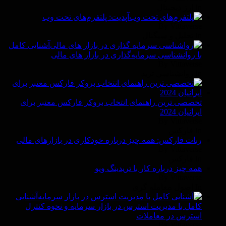
In ارز دیجیتال
آپدیت: پلتفرم‌های تحت وب
By Vittaverse
In تحلیل و سیگنال
آشنایی کامل
با روانشناسی سرمایه‌گذاری در بازار های مالی
By Vittaverse
In روانشناسى ترید
تخصصی ترین راهنمای انتخاب بروکر فارکس معتبر برای
ایرانیان 2024
By Vittaverse
In فاركس
ربات فارکس: همه چیز درباره خودکاری در بازارهای مالی
By Vittaverse
In فاركس
همه چیز درباره کار با تریدینگ ویو
By Vittaverse
In اصول معامله گرى
آشنایی
کامل با مدیریت استرس در بازار سرمایه و نحوه کنترل
استرس در معاملات
By Vittaverse