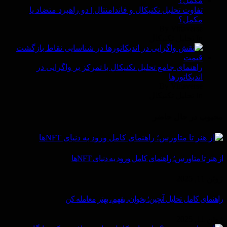
تفاوت تحلیل تکنیکال و فاندامنتال | دو راهبرد متضاد یا
مکمل؟
By Vittaverse
In تحليل تكنيكال
راهنمای جامع تحلیل تکنیکال با تمرکز بر واگرایی در
اندیکاتورها
By Vittaverse
In تحليل تكنيكال
محبوب در حال حاضر
از هنر تا متاورس؛ راهنمای کامل ورود به دنیای NFTها
ژوئن 11, 2025
راهنمای کامل تحلیل آنچین؛ بخوان، بفهم، بهتر معامله کن
ژوئن 11, 2025