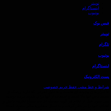
توییتر
اینستاگرام
یوتیوب
فیس بوک
توییتر
تلگرام
یوتیوب
اینستاگرام
پست الکترونیک
شرایط و خط‌ مشی حفظ حریم خصوصی
ها ابزار های پیچیده ای هستند و به دلیل اهرمی که دارند ریسک از
دست دادن آنها بالا است و استفاده از آنها برای عموم مردم توصیه
نمی شود. قبل از انجام هر گونه معامله ای باید سطح تجربه، دانش و
اهداف خود را در نظر گرفته و به دنبال مشاوره مالی باشید. اسناد
قانونی ما را مطالعه کرده و مطمئن شوید که پیش از هر گونه