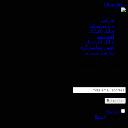
Close Menu
فاركس
پراپ تريدينگ
تحليل تكنيكال
لغت نامه
تحليل فاندامنتال
اصول معامله گرى
روانشناسى ترید
Subscribe to Updates
Get the latest creative news from FooBar about art, design and
business.
Privacy
By signing up, you agree to the our terms and our
Policy
agreement.