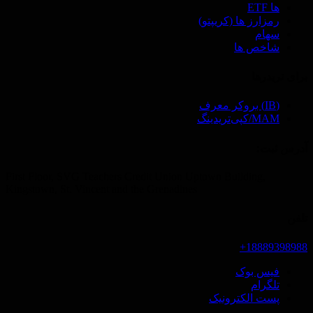
ها ETF
رمزارز ها (‌کریپتو)
سهام
شاخص ها
برای تریدرها
(IB) بروکر معرف
MAM/کپی‌تریدینگ
آدرس ثبت‌:
First Floor, SVG Teachers Credit Union Uptown Building,
Kingstown, St. Vincent and the Grenadines
تلفن
18889398988+
فیس بوک
تلگرام
پست الکترونیک