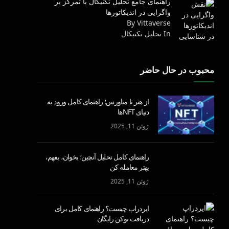
راهنمای جامع تحلیل تکنیکال با تمرکز بر
واگرایی در اندیکاتورها
By Vittaverse
In تحليل تكنيكال
محبوب در حال حاضر
از هنر تا متاورس؛ راهنمای کامل ورود به
دنیای NFTها
ژوئن 11, 2025
راهنمای کامل تحلیل آنچین؛ بخوان، بفهم،
بهتر معامله کن
ژوئن 11, 2025
ایردراپ چیست؟ راهنمای کامل برای
دریافت توکن رایگان