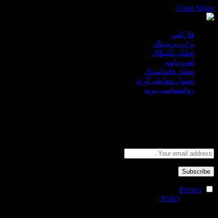
Close Menu
فاركس
پراپ تريدينگ
تحليل تكنيكال
لغت نامه
تحليل فاندامنتال
اصول معامله گرى
روانشناسى ترید
Subscribe to Updates
Get the latest creative news from FooBar about art, design and
business.
Privacy
By signing up, you agree to the our terms and our
Policy
agreement.