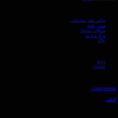
راهنما
چالش های معاملاتی
سوپر چلنج
سوالات متداول
درباره ی ما
بلاگ
پلتفرم ها
MT5
cTrader
تلفن
18889398988+
گواهی
آدرس ثبت‌: