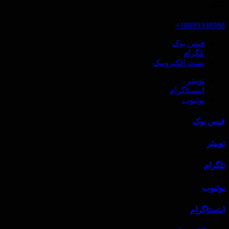
تلفن
18889398988+
فیس بوک
تلگرام
پست الکترونیک
توییتر
اینستاگرام
یوتیوب
فیس بوک
توییتر
تلگرام
یوتیوب
اینستاگرام