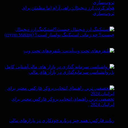
هولد کردن ارز دیجیتال: راهی آرام اما مطمئن برای
ثروت‌سازی
By Vittaverse
In ارز دیجیتال
استیکینگ ارز دیجیتال
چیست؟ چه زمانی استیکینگ پولساز است؟ (crypto Staking)
By Vittaverse
In ارز دیجیتال
آپدیت: پلتفرم‌های تحت وب
By Vittaverse
In تحلیل و سیگنال
آشنایی کامل
با روانشناسی سرمایه‌گذاری در بازار های مالی
By Vittaverse
In روانشناسى ترید
تخصصی ترین راهنمای انتخاب بروکر فارکس معتبر برای
ایرانیان 2024
By Vittaverse
In فاركس
ربات فارکس: همه چیز درباره خودکاری در بازارهای مالی
By Vittaverse