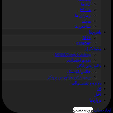
کالا ها
ها ETF
رمزارز ها
سهام
شاخص ها
پلتفرم ها
MT5
cTrader
معامله گران
MAM/CopyTrading
تقویم اقتصادی
چالش های رایگان
چالش کلاسیک
سوپر چلنج ویتاورس بروکر
واریز و برداشت ریالی
IB
اخبار
درباره ما
ایجاد حساب
ورود به حساب