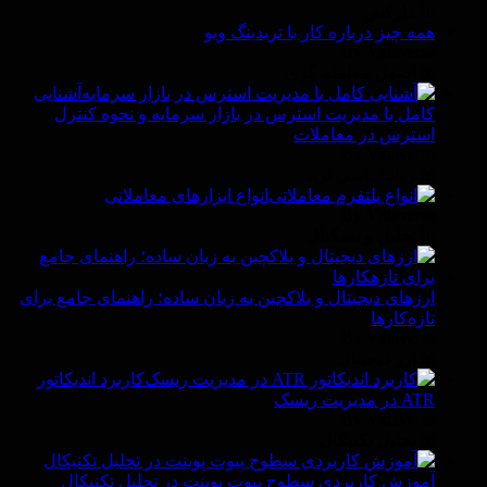
In فاركس
همه چیز درباره کار با تریدینگ ویو
By Vittaverse
In اصول معامله گرى
آشنایی
کامل با مدیریت استرس در بازار سرمایه و نحوه کنترل
استرس در معاملات
By Vittaverse
In روانشناسى ترید
انواع ابزارهای معاملاتی
By Vittaverse
In تحلیل و سیگنال
ارزهای دیجیتال و بلاکچین به زبان ساده؛ راهنمای جامع برای
تازه‌کارها
By Vittaverse
In ارز دیجیتال
کاربرد اندیکاتور
ATR در مدیریت ریسک
By Vittaverse
In تحليل تكنيكال
آموزش کاربردی سطوح پیوت پوینت در تحلیل تکنیکال