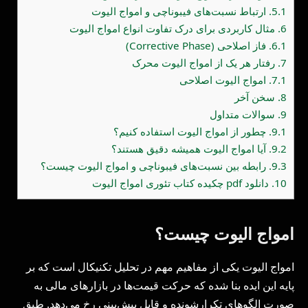
5.1.
ارتباط نسبت‌های فیبوناچی و امواج الیوت
6.
مثال کاربردی برای درک تفاوت انواع امواج الیوت
6.1.
فاز اصلاحی (Corrective Phase)
7.
رفتار هر یک از امواج الیوت محرک
7.1.
امواج الیوت اصلاحی
8.
سخن آخر
9.
سوالات متداول
9.1.
چطور از امواج الیوت استفاده کنیم؟
9.2.
آیا امواج الیوت همیشه دقیق هستند؟
9.3.
رابطه بین نسبت‌های فیبوناچی و امواج الیوت چیست؟
10.
دانلود pdf چکیده کتاب تئوری امواج الیوت
امواج الیوت چیست؟
امواج الیوت یکی از مفاهیم مهم در تحلیل تکنیکال است که بر
پایه این ایده بنا شده که حرکت قیمت‌ها در بازارهای مالی به
صورت الگوهای تکرارشونده و قابل پیش‌بینی رخ می‌دهد. طبق