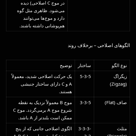
در موج C اصلاحی) دیده
می‌شود. ظاهری مثل گوه
دارد و موج‌ها می‌توانند
هم‌پوشانی داشته باشند.
الگوهای اصلاحی – برخلاف روند
نوع الگو
ساختار
توضیح
زیگزاگ
5-3-5
یک حرکت اصلاحی شدید، معمولاً
(Zigzag)
A و C دارای ساختار جنبشی
هستند.
صاف (Flat)
3-3-5
موج B معمولاً نزدیک به نقطه
شروع موج A برمی‌گردد. موج C
ممکن است بلندتر از A باشد.
مثلث
3-3-3-
الگوی اصلاحی جانبی که از پنج
(Triangle)
3-3
موج تشکیل شده است (A-B-C-