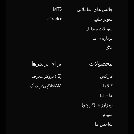
چالش های معاملاتی
MT5
سوپر چلنج
cTrader
سوالات متداول
درباره ی ما
بلاگ
محصولات
برای تریدرها
فارکس
(IB) بروکر معرف
کالاها
MAM/کپی‌تریدینگ
ها ETF
رمزارز ها (‌کریپتو)
سهام
شاخص ها