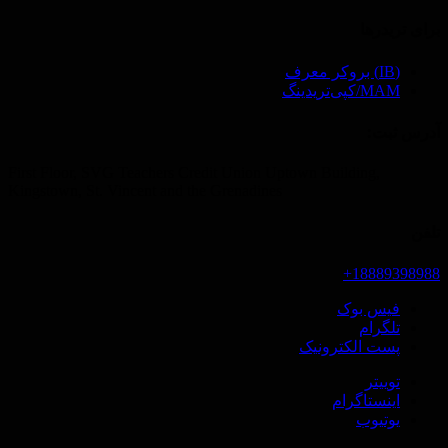
برای تریدرها
(IB) بروکر معرف
MAM/کپی‌تریدینگ
آدرس ثبت‌:
First Floor, SVG Teachers Credit Union Uptown Building,
Kingstown, St. Vincent and the Grenadines
تلفن
18889398988+
فیس بوک
تلگرام
پست الکترونیک
توییتر
اینستاگرام
یوتیوب