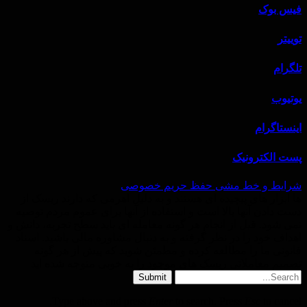
فیس بوک
توییتر
تلگرام
یوتیوب
اینستاگرام
پست الکترونیک
شرایط و خط‌ مشی حفظ حریم خصوصی
ها ابزار های پیچیده ای هستند و به دلیل اهرمی که دارند ریسک از
دست دادن آنها بالا است و استفاده از آنها برای عموم مردم توصیه
نمی شود. قبل از انجام هر گونه معامله ای باید سطح تجربه، دانش و
اهداف خود را در نظر گرفته و به دنبال مشاوره مالی باشید. اسناد
قانونی ما را مطالعه کرده و مطمئن شوید که پیش از هر گونه
تصمیم معاملاتی ریسک های موجود را به خوبی متوجه شده اید
Submit
Type above and press
Enter
to search. Press
Esc
to cancel.