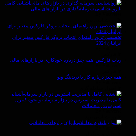
آشنایی کامل
با روانشناسی سرمایه‌گذاری در بازار های مالی
By Vittaverse
In روانشناسى ترید
تخصصی ترین راهنمای انتخاب بروکر فارکس معتبر برای
ایرانیان 2024
By Vittaverse
In فاركس
ربات فارکس: همه چیز درباره خودکاری در بازارهای مالی
By Vittaverse
In فاركس
همه چیز درباره کار با تریدینگ ویو
By Vittaverse
In اصول معامله گرى
آشنایی
کامل با مدیریت استرس در بازار سرمایه و نحوه کنترل
استرس در معاملات
By Vittaverse
In روانشناسى ترید
انواع ابزارهای معاملاتی
By Vittaverse
In تحلیل و سیگنال