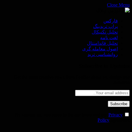
Close Menu
فاركس
پراپ تريدينگ
تحليل تكنيكال
لغت نامه
تحليل فاندامنتال
اصول معامله گرى
روانشناسى ترید
Subscribe to Updates
Get the latest creative news from FooBar about art, design and
business.
Privacy
By signing up, you agree to the our terms and our
Policy
agreement.