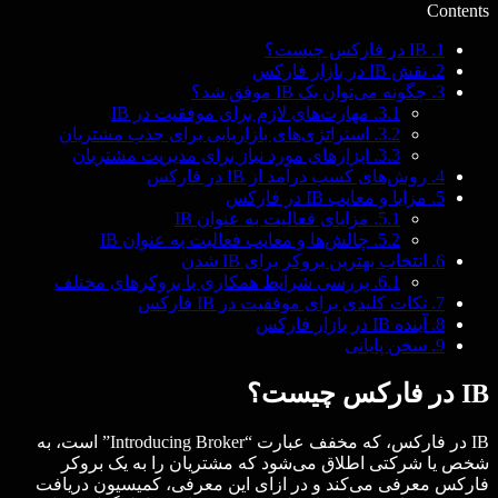
Contents
1.
IB در فارکس چیست؟
2.
نقش IB در بازار فارکس
3.
چگونه می‌توان یک IB موفق شد؟
3.1.
مهارت‌های لازم برای موفقیت در IB
3.2.
استراتژی‌های بازاریابی برای جذب مشتریان
3.3.
ابزارهای مورد نیاز برای مدیریت مشتریان
4.
روش‌های کسب درآمد از IB در فارکس
5.
مزایا و معایب IB در فارکس
5.1.
مزایای فعالیت به عنوان IB
5.2.
چالش‌ها و معایب فعالیت به عنوان IB
6.
انتخاب بهترین بروکر برای IB شدن
6.1.
بررسی شرایط همکاری با بروکرهای مختلف
7.
نکات کلیدی برای موفقیت در IB فارکس
8.
آینده IB در بازار فارکس
9.
سخن پایانی
IB در فارکس چیست؟
IB در فارکس، که مخفف عبارت “Introducing Broker” است، به
شخص یا شرکتی اطلاق می‌شود که مشتریان را به یک بروکر
فارکس معرفی می‌کند و در ازای این معرفی، کمیسیون دریافت