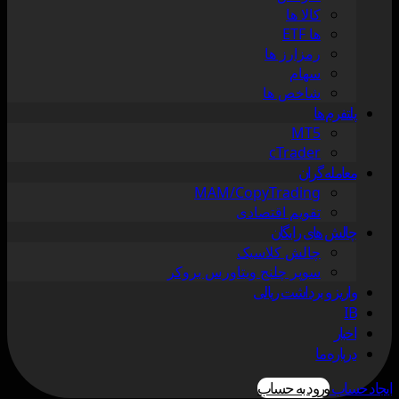
کالا ها
ها ETF
رمزارز ها
سهام
شاخص ها
پلتفرم ها
MT5
cTrader
معامله گران
MAM/CopyTrading
تقویم اقتصادی
چالش های رایگان
چالش کلاسیک
سوپر چلنج ویتاورس بروکر
واریز و برداشت ریالی
IB
اخبار
درباره ما
ایجاد حساب
ورود به حساب