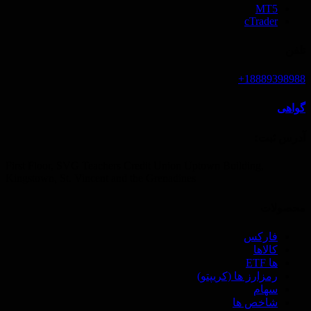
MT5
cTrader
تلفن
18889398988+
گواهی
آدرس ثبت‌:
First Floor, SVG Teachers Credit Union Uptown Building,
Kingstown, St. Vincent and the Grenadines
محصولات
فارکس
کالاها
ها ETF
رمزارز ها (‌کریپتو)
سهام
شاخص ها