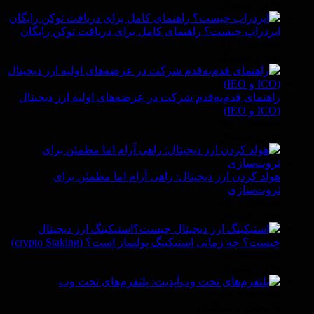
In ارز دیجیتال
ایردراپ چیست؟ راهنمای کامل برای دریافت توکن رایگان
By Vittaverse
In ارز دیجیتال
راهنمای قدم‌به‌قدم شرکت در عرضه‌های اولیه ارز دیجیتال
(ICO و IEO)
By Vittaverse
In ارز دیجیتال
هولد کردن ارز دیجیتال: راهی آرام اما مطمئن برای
ثروت‌سازی
By Vittaverse
In ارز دیجیتال
استیکینگ ارز دیجیتال
چیست؟ چه زمانی استیکینگ پولساز است؟ (crypto Staking)
By Vittaverse
In ارز دیجیتال
آپدیت: پلتفرم‌های تحت وب
By Vittaverse
In تحلیل و سیگنال