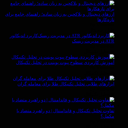
ارزهای دیجیتال و بلاکچین به زبان ساده؛ راهنمای جامع برای
تازه‌کارها
By Vittaverse
In ارز دیجیتال
کاربرد اندیکاتور
ATR در مدیریت ریسک
By Vittaverse
In تحليل تكنيكال
آموزش کاربردی سطوح پیوت پوینت در تحلیل تکنیکال
By Vittaverse
In تحليل تكنيكال
ابزارهای طلایی تحلیل تکنیکال طلا برای معامله گران
By Vittaverse
In تحليل تكنيكال
تفاوت تحلیل تکنیکال و فاندامنتال | دو راهبرد متضاد یا
مکمل؟
By Vittaverse
In تحليل تكنيكال