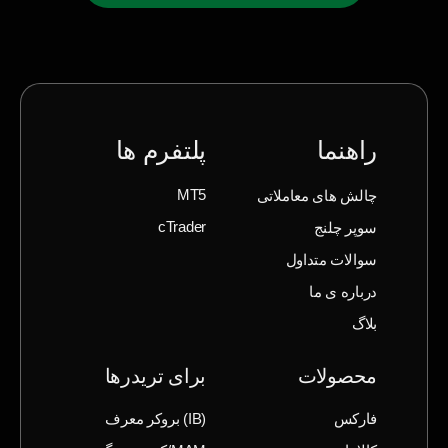
راهنما
پلتفرم ها
چالش های معاملاتی
MT5
سوپر چلنج
cTrader
سوالات متداول
درباره ی ما
بلاگ
محصولات
برای تریدرها
فارکس
(IB) بروکر معرف