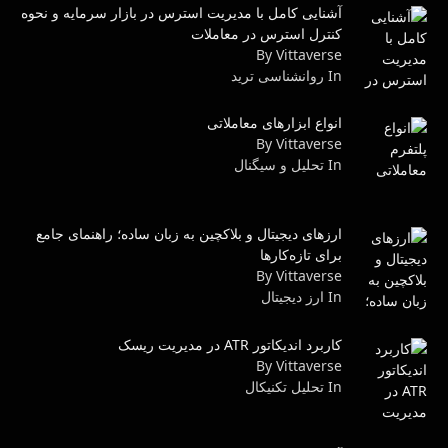
آشنایی کامل با مدیریت استرس در بازار سرمایه و نحوه
کنترل استرس در معاملات
By Vittaverse
In روانشناسى ترید
انواع ابزارهای معاملاتی
By Vittaverse
In تحلیل و سیگنال
ارزهای دیجیتال و بلاکچین به زبان ساده؛ راهنمای جامع
برای تازه‌کارها
By Vittaverse
In ارز دیجیتال
کاربرد اندیکاتور ATR در مدیریت ریسک
By Vittaverse
In تحليل تكنيكال