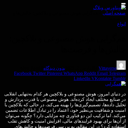
صفحه اصلی
»
هم‌گرایی هوش مصنوعی و بلاکچین: چالش‌ها و
فرصت‌ها
انواع
هم‌گرایی هوش مصنوعی و بلاکچین:
چالش‌ها و فرصت‌ها
Vittaverse
By
مارس 2, 2025
بدون دیدگاه
9 Mins Read
Facebook
Twitter
Pinterest
WhatsApp
Reddit
Email
Telegram
LinkedIn
VKontakte
Tumblr
در دنیای امروز، هوش مصنوعی و بلاکچین هر کدام به‌تنهایی انقلابی
در صنایع مختلف ایجاد کرده‌اند. هوش مصنوعی با قدرت پردازش و
تحلیل داده‌ها، تصمیم‌گیری‌ها را بهینه می‌کند، در حالی که بلاکچین با
امنیت و شفافیت بی‌نظیر خود، اعتماد را در تبادل اطلاعات تضمین
می‌کند. اما ترکیب این دو فناوری چه مزایایی دارد؟ چگونه می‌توان
از آن‌ها برای بهبود فرایندهای مالی، افزایش امنیت و کاهش تقلب
استفاده کرد؟ در این مقاله، به بررسی فرصت‌ها و چالش‌های