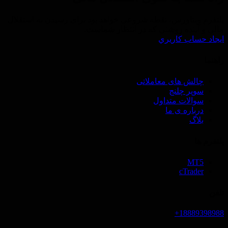
پلتفرم ویتاورس، نقطه شروعی خواهد بود برای رسیدن به استقلال
مالی و آینده روشنی که در انتظار شماست.
ايجاد حساب كاريري
راهنما
چالش های معاملاتی
سوپر چلنج
سوالات متداول
درباره ی ما
بلاگ
پلتفرم ها
MT5
cTrader
تلفن
18889398988+