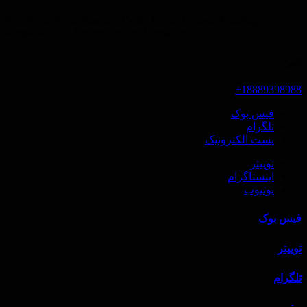
First Floor, SVG Teachers Credit Union Uptown Building,
Kingstown, St. Vincent and the Grenadines
تلفن
18889398988+
فیس بوک
تلگرام
پست الکترونیک
توییتر
اینستاگرام
یوتیوب
فیس بوک
توییتر
تلگرام