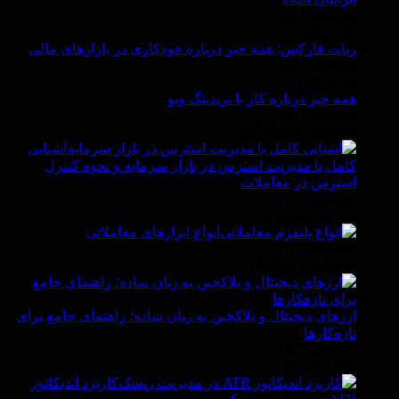
By Vittaverse
In فاركس
ربات فارکس: همه چیز درباره خودکاری در بازارهای مالی
By Vittaverse
In فاركس
همه چیز درباره کار با تریدینگ ویو
By Vittaverse
In اصول معامله گرى
آشنایی
کامل با مدیریت استرس در بازار سرمایه و نحوه کنترل
استرس در معاملات
By Vittaverse
In روانشناسى ترید
انواع ابزارهای معاملاتی
By Vittaverse
In تحلیل و سیگنال
ارزهای دیجیتال و بلاکچین به زبان ساده؛ راهنمای جامع برای
تازه‌کارها
By Vittaverse
In ارز دیجیتال
کاربرد اندیکاتور