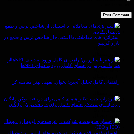
time I comment.
استراتژی‌های معاملاتی با استفاده از شاخص ترس و طمع در
بازار کریپتو
By Vittaverse
In ارز دیجیتال
از
هنر تا متاورس؛ راهنمای کامل ورود به دنیای NFTها
By Vittaverse
In ارز دیجیتال
راهنمای کامل تحلیل آنچین؛ بخوان، بفهم، بهتر معامله کن
By Vittaverse
In ارز دیجیتال
ایردراپ چیست؟ راهنمای کامل برای دریافت توکن رایگان
By Vittaverse
In ارز دیجیتال
راهنمای قدم‌به‌قدم شرکت در عرضه‌های اولیه ارز دیجیتال