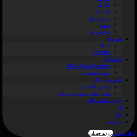
کالا ها
ها ETF
رمزارز ها
سهام
شاخص ها
پلتفرم ها
MT5
cTrader
معامله گران
MAM/CopyTrading
تقویم اقتصادی
چالش های رایگان
چالش کلاسیک
سوپر چلنج ویتاورس بروکر
واریز و برداشت ریالی
IB
اخبار
درباره ما
ایجاد حساب
ورود به حساب