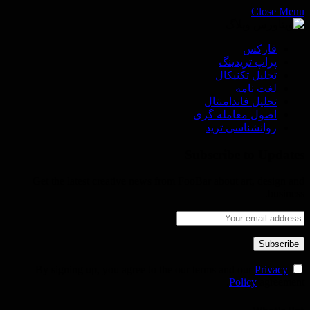
Close Menu
فاركس
پراپ تريدينگ
تحليل تكنيكال
لغت نامه
تحليل فاندامنتال
اصول معامله گرى
روانشناسى ترید
Subscribe to Updates
Get the latest creative news from FooBar about art, design and
business.
Privacy
By signing up, you agree to the our terms and our
Policy
agreement.