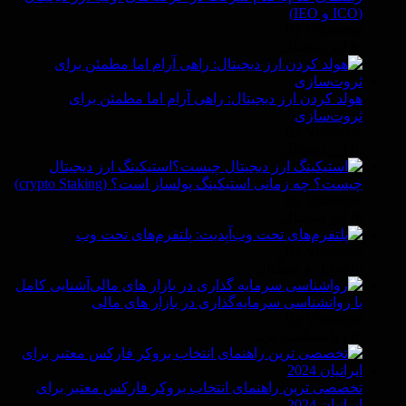
(ICO و IEO)
By Vittaverse
In ارز دیجیتال
هولد کردن ارز دیجیتال: راهی آرام اما مطمئن برای
ثروت‌سازی
By Vittaverse
In ارز دیجیتال
استیکینگ ارز دیجیتال
چیست؟ چه زمانی استیکینگ پولساز است؟ (crypto Staking)
By Vittaverse
In ارز دیجیتال
آپدیت: پلتفرم‌های تحت وب
By Vittaverse
In تحلیل و سیگنال
آشنایی کامل
با روانشناسی سرمایه‌گذاری در بازار های مالی
By Vittaverse
In روانشناسى ترید
تخصصی ترین راهنمای انتخاب بروکر فارکس معتبر برای
ایرانیان 2024