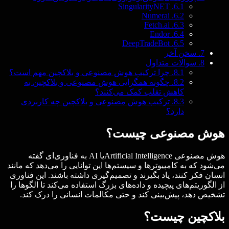
SingularityNET
6.1.
Numerai
6.2.
Fetch.ai
6.3.
Endor
6.4.
DeepTradeBot
6.5.
7.
سخن آخر
8.
سوالات متداول
8.1.
چرا ترکیب هوش مصنوعی و بلاکچین مهم است؟
8.2.
چگونه همگرایی هوش مصنوعی و بلاکچین به
کاهش تقلب کمک می‌کنند؟
8.3.
ترکیب هوش مصنوعی و بلاکچین چه کاربردی
دارد؟
هوش مصنوعی چیست؟
هوش مصنوعی Artificial Intelligenceیا AI به فناوری‌ای گفته
می‌شود که به کامپیوترها و سیستم‌ها این توانایی را می‌دهد که مانند
انسان فکر کنند، یاد بگیرند و تصمیم‌گیری داشته باشند. این فناوری
از الگوریتم‌های پیچیده و داده‌های بزرگ استفاده می‌کند تا الگوها را
تشخیص دهد، پیش‌بینی کند و حتی مکالمات انسانی را درک کند.
بلاکچین چیست؟