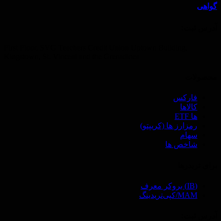
گواهی
آدرس ثبت‌:
First Floor, SVG Teachers Credit Union Uptown Building,
Kingstown, St. Vincent and the Grenadines
محصولات
فارکس
کالاها
ها ETF
رمزارز ها (‌کریپتو)
سهام
شاخص ها
برای تریدرها
(IB) بروکر معرف
MAM/کپی‌تریدینگ
آدرس ثبت‌: