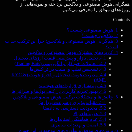
همگرایی هوش مصنوعی و بلاکچین پرداخته و نمونه‌هایی از
پروژه‌های موفق را معرفی می‌کنیم.
Contents
1.
هوش مصنوعی چیست؟
2.
بلاکچین چیست؟
3.
هم‌گرایی هوش مصنوعی و بلاکچین: چرا این ترکیب جذاب
است؟
4.
کاربردهای مشترک هوش مصنوعی و بلاکچین
4.1.
تحلیل بازار و پیش‌بینی قیمت ارزهای دیجیتال
4.2.
معاملات خودکار و الگوریتمی (Trading Bots)
4.3.
تشخیص تقلب و امنیت در تراکنش‌ها
4.4.
مدیریت هویت دیجیتال و احراز هویت (KYC &
AML)
4.5.
بهینه‌سازی قراردادهای هوشمند
4.6.
بهبود تجربه کاربری در کیف پول‌ها و صرافی‌ها
5.
چالش‌ها و مشکلات ترکیب هوش مصنوعی و بلاکچین
5.1.
مقیاس‌پذیری و سرعت پردازش
5.2.
محدودیت دسترسی به داده‌ها
5.3.
هزینه‌های بالا
5.4.
عدم هماهنگی استانداردها
5.5.
امنیت و تهدیدات سایبری
6.
پروژه‌های موفق و نوآوری‌های موجود در این حوزه