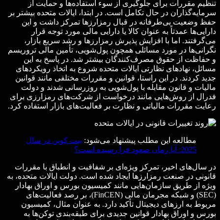
تنظیم مقررات برای جلوگیری از سوء استفاده‌ها و حمایت از
سرمایه‌گذاران در حال تکامل است. در ابتدا، ایالات متحده بیشتر بر
حفظ وضعیت بی‌طرفانه در قبال رمزارزها تمرکز داشت و این
دارایی‌ها عمدتاً به عنوان کالا یا دارایی مالی مورد توجه قرار
می‌گرفتند. اما با افزایش پذیرش رمزارزها و رشد سریع بازار،
نگرانی‌ها در مورد مسائلی همچون پول‌شویی، تأمین مالی تروریسم
و حفاظت از حقوق مصرف‌کنندگان بیشتر شد. در پاسخ به این
مسائل، نهادهای نظارتی ایالات متحده شروع به اتخاذ رویکردهای
جدید کردند. در این راستا، قوانین و مقررات مختلفی مانند قوانین
مالیات و قانون مقابله با پول‌شویی به روزرسانی شدند و دولت
فدرال از روش‌هایی مانند درخواست از شرکت‌های رمزارزی برای
رعایت مقررات مالیاتی و نظارت بر فعالیت‌های بازار استفاده کرد.
مطالعه این مطلب پیشنهاد می‌شود:
بیت کوین در سال
2025: آیا زمان صعود فرا رسیده است؟
در سال‌های اخیر، تمرکز ویژه‌ای بر شفافیت و انطباق با مقررات
قانونی در صنعت رمزارزها ایجاد شده است. دولت ایالات متحده، به
ویژه از طریق سازمان‌هایی مانند کمیسیون بورس و اوراق بهادار
(SEC) و شبکه مجرمان مالی (FinCEN)، بر رصد فعالیت‌های
مربوط به ارزهای دیجیتال تأکید دارد. به عنوان مثال، کمیسیون
بورس و اوراق بهادار قوانین جدیدی برای طبقه‌بندی توکن‌ها به