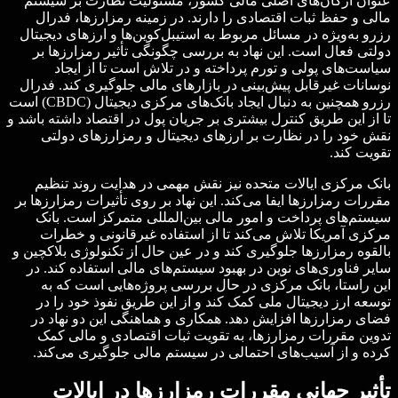
عنوان ارگان‌های اصلی مالی کشور، مسئولیت نظارت بر سیستم
مالی و حفظ ثبات اقتصادی را دارند. در زمینه رمزارزها، فدرال
رزرو به‌ویژه در مسائل مربوط به استیبل‌کوین‌ها و ارزهای دیجیتال
دولتی فعال است. این نهاد به بررسی چگونگی تأثیر رمزارزها بر
سیاست‌های پولی و تورم پرداخته و در تلاش است تا از ایجاد
نوسانات غیرقابل پیش‌بینی در بازارهای مالی جلوگیری کند. فدرال
رزرو همچنین به دنبال ایجاد بانک‌های مرکزی دیجیتال (CBDC) است
تا از این طریق کنترل بیشتری بر جریان پول در اقتصاد داشته باشد و
نقش خود را در نظارت بر ارزهای دیجیتال و رمزارزهای دولتی
تقویت کند.
بانک مرکزی ایالات متحده نیز نقش مهمی در هدایت روند تنظیم
مقررات رمزارزها ایفا می‌کند. این نهاد بر روی تأثیرات رمزارزها بر
سیستم‌های پرداخت و امور مالی بین‌المللی متمرکز است. بانک
مرکزی آمریکا تلاش می‌کند تا از استفاده غیرقانونی و خطرات
بالقوه رمزارزها جلوگیری کند و در عین حال از تکنولوژی بلاکچین و
سایر فناوری‌های نوین در بهبود سیستم‌های مالی استفاده کند. در
این راستا، بانک مرکزی در حال بررسی پروژه‌هایی است که به
توسعه ارز دیجیتال ملی کمک کند و از این طریق نفوذ خود را در
فضای رمزارزها افزایش دهد. همکاری و هماهنگی این دو نهاد در
تدوین مقررات رمزارزها، به تقویت ثبات اقتصادی و مالی کمک
کرده و از آسیب‌های احتمالی در سیستم مالی جلوگیری می‌کند.
تأثیر جهانی مقررات رمزارزها در ایالات