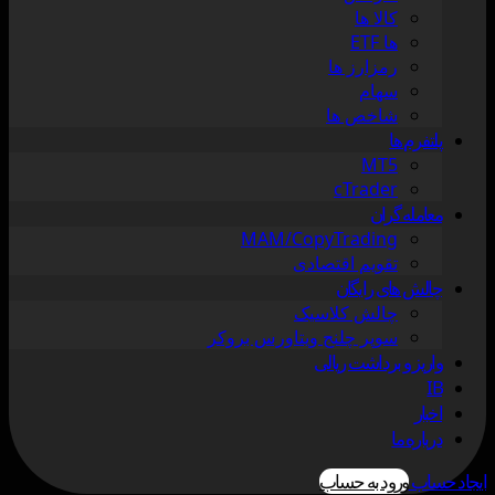
کالا ها
ها ETF
رمزارز ها
سهام
شاخص ها
پلتفرم ها
MT5
cTrader
معامله گران
MAM/CopyTrading
تقویم اقتصادی
چالش های رایگان
چالش کلاسیک
سوپر چلنج ویتاورس بروکر
واریز و برداشت ریالی
IB
اخبار
درباره ما
ایجاد حساب
ورود به حساب