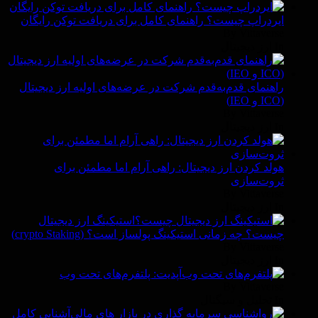
ایردراپ چیست؟ راهنمای کامل برای دریافت توکن رایگان
By Vittaverse
In ارز دیجیتال
راهنمای قدم‌به‌قدم شرکت در عرضه‌های اولیه ارز دیجیتال
(ICO و IEO)
By Vittaverse
In ارز دیجیتال
هولد کردن ارز دیجیتال: راهی آرام اما مطمئن برای
ثروت‌سازی
By Vittaverse
In ارز دیجیتال
استیکینگ ارز دیجیتال
چیست؟ چه زمانی استیکینگ پولساز است؟ (crypto Staking)
By Vittaverse
In ارز دیجیتال
آپدیت: پلتفرم‌های تحت وب
By Vittaverse
In تحلیل و سیگنال
آشنایی کامل