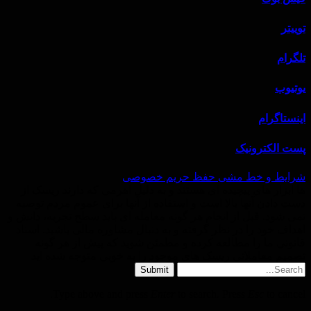
توییتر
تلگرام
یوتیوب
اینستاگرام
پست الکترونیک
شرایط و خط‌ مشی حفظ حریم خصوصی
ها ابزار های پیچیده ای هستند و به دلیل اهرمی که دارند ریسک از
دست دادن آنها بالا است و استفاده از آنها برای عموم مردم توصیه
نمی شود. قبل از انجام هر گونه معامله ای باید سطح تجربه، دانش و
اهداف خود را در نظر گرفته و به دنبال مشاوره مالی باشید. اسناد
قانونی ما را مطالعه کرده و مطمئن شوید که پیش از هر گونه
تصمیم معاملاتی ریسک های موجود را به خوبی متوجه شده اید
Submit
Type above and press
Enter
to search. Press
Esc
to cancel.