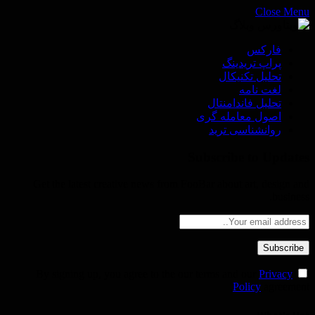
Close Menu
فاركس
پراپ تريدينگ
تحليل تكنيكال
لغت نامه
تحليل فاندامنتال
اصول معامله گرى
روانشناسى ترید
Subscribe to Updates
Get the latest creative news from FooBar about art, design and
business.
Privacy
By signing up, you agree to the our terms and our
Policy
agreement.