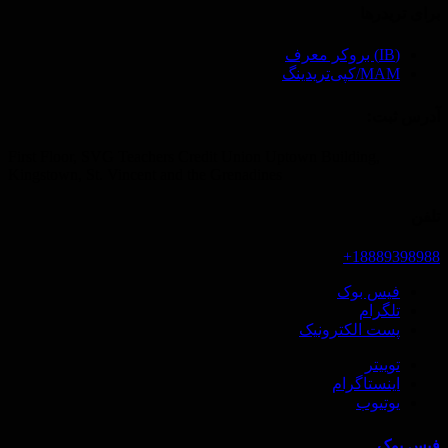
برای تریدرها
(IB) بروکر معرف
MAM/کپی‌تریدینگ
آدرس ثبت‌:
First Floor, SVG Teachers Credit Union Uptown Building,
Kingstown, St. Vincent and the Grenadines
تلفن
18889398988+
فیس بوک
تلگرام
پست الکترونیک
توییتر
اینستاگرام
یوتیوب
فیس بوک