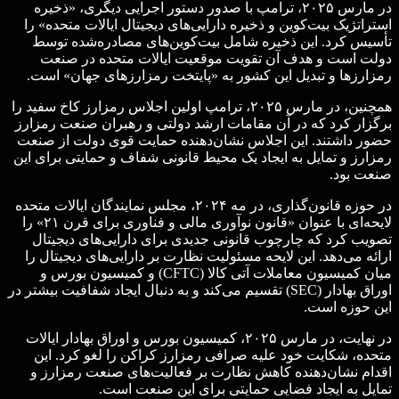
در مارس ۲۰۲۵، ترامپ با صدور دستور اجرایی دیگری، «ذخیره
استراتژیک بیت‌کوین و ذخیره دارایی‌های دیجیتال ایالات متحده» را
تأسیس کرد. این ذخیره شامل بیت‌کوین‌های مصادره‌شده توسط
دولت است و هدف آن تقویت موقعیت ایالات متحده در صنعت
رمزارزها و تبدیل این کشور به «پایتخت رمزارزهای جهان» است. ​
همچنین، در مارس ۲۰۲۵، ترامپ اولین اجلاس رمزارز کاخ سفید را
برگزار کرد که در آن مقامات ارشد دولتی و رهبران صنعت رمزارز
حضور داشتند. این اجلاس نشان‌دهنده حمایت قوی دولت از صنعت
رمزارز و تمایل به ایجاد یک محیط قانونی شفاف و حمایتی برای این
صنعت بود. ​
در حوزه قانون‌گذاری، در مه ۲۰۲۴، مجلس نمایندگان ایالات متحده
لایحه‌ای با عنوان «قانون نوآوری مالی و فناوری برای قرن ۲۱» را
تصویب کرد که چارچوب قانونی جدیدی برای دارایی‌های دیجیتال
ارائه می‌دهد. این لایحه مسئولیت نظارت بر دارایی‌های دیجیتال را
میان کمیسیون معاملات آتی کالا (CFTC) و کمیسیون بورس و
اوراق بهادار (SEC) تقسیم می‌کند و به دنبال ایجاد شفافیت بیشتر در
این حوزه است. ​
در نهایت، در مارس ۲۰۲۵، کمیسیون بورس و اوراق بهادار ایالات
متحده، شکایت خود علیه صرافی رمزارز کراکن را لغو کرد. این
اقدام نشان‌دهنده کاهش نظارت بر فعالیت‌های صنعت رمزارز و
تمایل به ایجاد فضایی حمایتی برای این صنعت است.