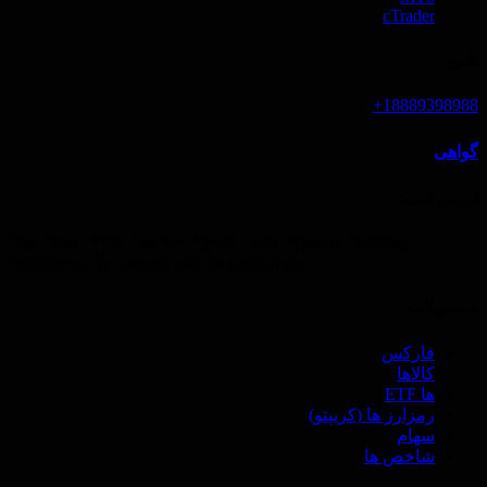
cTrader
تلفن
18889398988+
گواهی
آدرس ثبت‌:
First Floor, SVG Teachers Credit Union Uptown Building,
Kingstown, St. Vincent and the Grenadines
محصولات
فارکس
کالاها
ها ETF
رمزارز ها (‌کریپتو)
سهام
شاخص ها