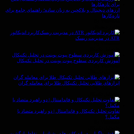
ارزهای دیجیتال و بلاکچین به زبان ساده؛ راهنمای جامع برای
تازه‌کارها
By Vittaverse
In ارز دیجیتال
کاربرد اندیکاتور
ATR در مدیریت ریسک
By Vittaverse
In تحليل تكنيكال
آموزش کاربردی سطوح پیوت پوینت در تحلیل تکنیکال
By Vittaverse
In تحليل تكنيكال
ابزارهای طلایی تحلیل تکنیکال طلا برای معامله گران
By Vittaverse
In تحليل تكنيكال
تفاوت تحلیل تکنیکال و فاندامنتال | دو راهبرد متضاد یا
مکمل؟
By Vittaverse
In تحليل تكنيكال