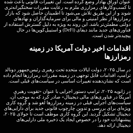
عنوان اوراق بهادار وضع کرده است. این تغییرات قانونی باعث شده
تا کسب‌وکارهای رمزارزی ملزم به رعایت مقررات سختگیرانه‌تری
شوند و از این طریق تلاش می‌شود تا اطمینان حاصل شود که بازار
رمزارزها از نظر امنیتی و مالی برای سرمایه‌گذاران و نهادهای
دولتی مطمئن‌تر باشد. این روند به ویژه به دلیل گسترش استفاده از
فناوری‌های جدید مانند دیفای (DeFi) و استیبل‌کوین‌ها در حال
پیچیده‌تر شدن است.
اقدامات اخیر دولت آمریکا در زمینه
رمزارزها
در سال ۲۰۲۵، دولت ایالات متحده تحت رهبری رئیس‌جمهور دونالد
ترامپ، اقدامات قابل توجهی در زمینه مقررات رمزارزها انجام داده
است که نشان‌دهنده تغییرات اساسی در سیاست‌های قبلی است.​
در ژانویه ۲۰۲۵، ترامپ دستور اجرایی با عنوان «تقویت رهبری
آمریکا در فناوری‌های مالی دیجیتال» صادر کرد که به موجب آن،
سیاست‌های اجرایی قبلی در زمینه رمزارزها لغو شد و گروه کاری
ویژه‌ای برای بررسی و تدوین چارچوب قانونی جدید برای دارایی‌های
دیجیتال تشکیل گردید. این گروه کاری موظف است تا جولای ۲۰۲۵،
پیشنهادات خود را در خصوص ایجاد یک ذخیره ملی دارایی‌های
دیجیتال ارائه دهد. ​