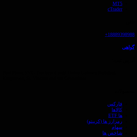
MT5
cTrader
تلفن
18889398988+
گواهی
آدرس ثبت‌:
First Floor, SVG Teachers Credit Union Uptown Building,
Kingstown, St. Vincent and the Grenadines
محصولات
فارکس
کالاها
ها ETF
رمزارز ها (‌کریپتو)
سهام
شاخص ها