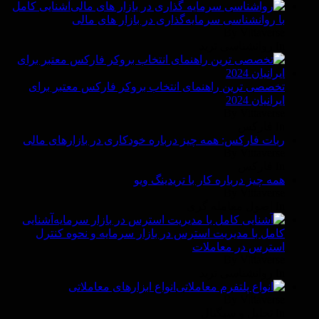
آشنایی کامل
با روانشناسی سرمایه‌گذاری در بازار های مالی
By Vittaverse
In روانشناسى ترید
تخصصی ترین راهنمای انتخاب بروکر فارکس معتبر برای
ایرانیان 2024
By Vittaverse
In فاركس
ربات فارکس: همه چیز درباره خودکاری در بازارهای مالی
By Vittaverse
In فاركس
همه چیز درباره کار با تریدینگ ویو
By Vittaverse
In اصول معامله گرى
آشنایی
کامل با مدیریت استرس در بازار سرمایه و نحوه کنترل
استرس در معاملات
By Vittaverse
In روانشناسى ترید
انواع ابزارهای معاملاتی
By Vittaverse
In تحلیل و سیگنال