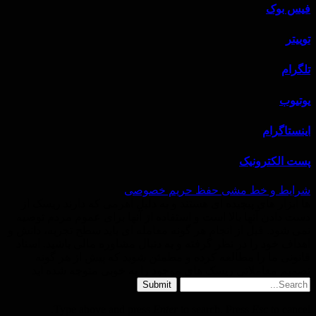
فیس بوک
توییتر
تلگرام
یوتیوب
اینستاگرام
پست الکترونیک
شرایط و خط‌ مشی حفظ حریم خصوصی
ها ابزار های پیچیده ای هستند و به دلیل اهرمی که دارند ریسک از
دست دادن آنها بالا است و استفاده از آنها برای عموم مردم توصیه
نمی شود. قبل از انجام هر گونه معامله ای باید سطح تجربه، دانش و
اهداف خود را در نظر گرفته و به دنبال مشاوره مالی باشید. اسناد
قانونی ما را مطالعه کرده و مطمئن شوید که پیش از هر گونه
تصمیم معاملاتی ریسک های موجود را به خوبی متوجه شده اید
Submit
Type above and press
Enter
to search. Press
Esc
to cancel.