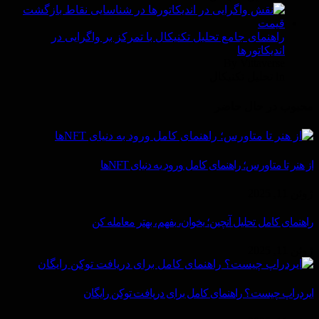
راهنمای جامع تحلیل تکنیکال با تمرکز بر واگرایی در
اندیکاتورها
By Vittaverse
In تحليل تكنيكال
محبوب در حال حاضر
از هنر تا متاورس؛ راهنمای کامل ورود به دنیای NFTها
ژوئن 11, 2025
راهنمای کامل تحلیل آنچین؛ بخوان، بفهم، بهتر معامله کن
ژوئن 11, 2025
ایردراپ چیست؟ راهنمای کامل برای دریافت توکن رایگان