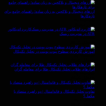
ارزهای دیجیتال و بلاکچین به زبان ساده؛ راهنمای جامع برای
تازه‌کارها
By Vittaverse
In ارز دیجیتال
کاربرد اندیکاتور
ATR در مدیریت ریسک
By Vittaverse
In تحليل تكنيكال
آموزش کاربردی سطوح پیوت پوینت در تحلیل تکنیکال
By Vittaverse
In تحليل تكنيكال
ابزارهای طلایی تحلیل تکنیکال طلا برای معامله گران
By Vittaverse
In تحليل تكنيكال
تفاوت تحلیل تکنیکال و فاندامنتال | دو راهبرد متضاد یا
مکمل؟
By Vittaverse
In تحليل تكنيكال