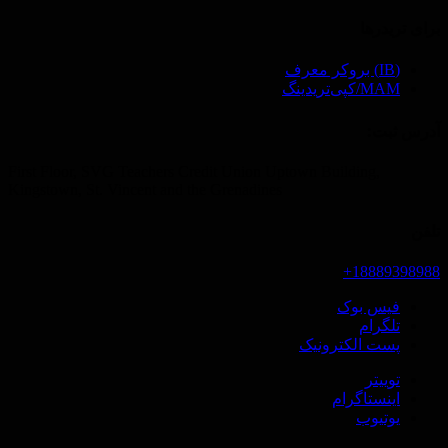
برای تریدرها
(IB) بروکر معرف
MAM/کپی‌تریدینگ
آدرس ثبت‌:
First Floor, SVG Teachers Credit Union Uptown Building,
Kingstown, St. Vincent and the Grenadines
تلفن
18889398988+
فیس بوک
تلگرام
پست الکترونیک
توییتر
اینستاگرام
یوتیوب