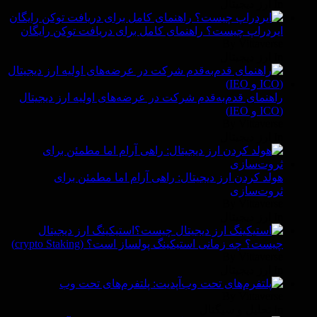
In ارز دیجیتال
ایردراپ چیست؟ راهنمای کامل برای دریافت توکن رایگان
By Vittaverse
In ارز دیجیتال
راهنمای قدم‌به‌قدم شرکت در عرضه‌های اولیه ارز دیجیتال
(ICO و IEO)
By Vittaverse
In ارز دیجیتال
هولد کردن ارز دیجیتال: راهی آرام اما مطمئن برای
ثروت‌سازی
By Vittaverse
In ارز دیجیتال
استیکینگ ارز دیجیتال
چیست؟ چه زمانی استیکینگ پولساز است؟ (crypto Staking)
By Vittaverse
In ارز دیجیتال
آپدیت: پلتفرم‌های تحت وب
By Vittaverse
In تحلیل و سیگنال