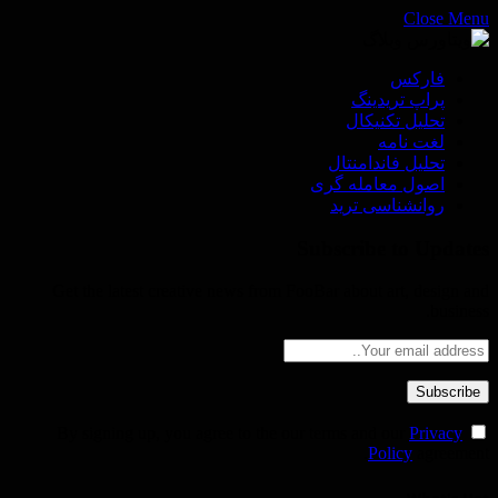
Close Menu
فاركس
پراپ تريدينگ
تحليل تكنيكال
لغت نامه
تحليل فاندامنتال
اصول معامله گرى
روانشناسى ترید
Subscribe to Updates
Get the latest creative news from FooBar about art, design and
business.
Privacy
By signing up, you agree to the our terms and our
Policy
agreement.