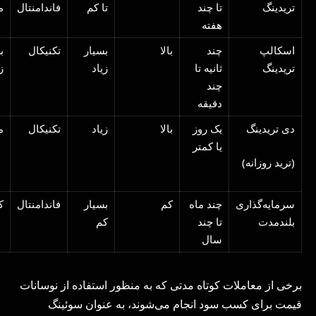
تریدینگ
تا چند
تا کم
فاندامنتال
م
هفته
اسکالپ
چند
بالا
بسیار
تکنیکال
ب
تریدینگ
ثانیه تا
زیاد
ز
چند
دقیقه
دی تریدینگ
یک روز
بالا
زیاد
تکنیکال
م
یا کمتر
(ترید روزانه)
سرمایه‌گذاری
چند ماه
کم
بسیار
فاندامنتال
ک
بلندمدت
تا چند
کم
سال
برخی از معاملات کوتاه مدتی که به منظور استفاده از نوسانات
قیمت برای کسب سود انجام می‌شوند، به عنوان سوئینگ