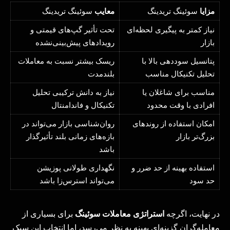
مزایا
سوئینگ تریدینگ
معایب
سوئینگ تریدینگ
نیاز کمتر به پیگیری لحظه‌ای
تحت تأثیر گپ‌های قیمتی و
بازار
رویدادهای پیش‌بینی‌نشده
پتانسیل سوددهی بالا با
ریسک بیشتر نسبت به معاملات
تحلیل تکنیکال مناسب
بلندمدت
مناسب برای شاغلان یا
نیاز به دانش ترکیبی تحلیل
افرادی با وقت محدود
تکنیکال و فاندامنتال
امکان استفاده از روندهای
روان‌شناسی بازار می‌تواند در
بزرگ‌تر بازار
بازه‌های زمانی بلند تأثیرگذار
باشد
استفاده بهینه از حد ضرر و
نگهداری طولانی پوزیشن
حد سود
می‌تواند استرس‌زا باشد
در نهایت، اگرچه
استراتژی معاملات سوئینگ
برای بسیاری از
معامله‌گران گزینه‌ای بهینه به نظر می‌رسد، اما انتخاب این سبک