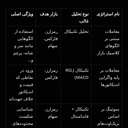
نام استراتژی
نوع تحلیل
بازار هدف
ویژگی اصلی
غالب
معاملات
تحلیل تکنیکال
رمزارز،
استفاده از
مبتنی بر
فارکس،
الگوهایی
الگوهای
سهام
مانند سر و
کلاسیک بازار
شانه، پرچم
و…
معاملات بر
تکنیکال (RSI,
رمزارز،
ورود در
پایه واگرایی
MACD)
فارکس
نقاطی که
اندیکاتورها
قیمت و
اندیکاتور
خلاف جهت‌اند
سوئینگ بر
تکنیکال +
رمزارز،
شناسایی
اساس
فاندامنتال
سهام
شکست
بریک‌اوت‌های
محدوده‌های