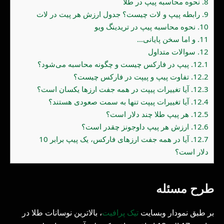
8.
نحوه محاسبه پیپ در طلا
9.
رابطه پیپ و لات چیست؟ جدول ارزش هر پیت در لات
10.
نحوه محاسبه پیپ در تریدینگ ویو
11.
و اما سخن پایانی…
12.
سوالات متداول
12.1.
پیپ در فارکس چیست و چگونه محاسبه می‌شود؟
12.2.
تفاوت پیپ و پیپت در فارکس چیست؟
12.3.
آیا تغییرات پیپت در همه جفت ارزها یکسان است؟
12.4.
آیا تغییرات پیپت تنها به سمت صعودی هستند؟
12.5.
هر پیپ طلا چند دلار است؟
12.6.
ارزش هر پیپ داوجونز چقدر است؟
12.7.
آیا در همه جفت ارزهای فارکس، یک پیپ برابر 10
دلار است؟
طرح مسئله
بر طبق نمودار وبسایت
تیک پرافیت
، بالاترین نوسانات طلا در