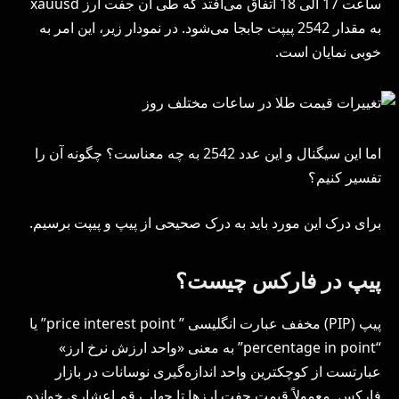
ساعت 17 الی 18 اتفاق می‌افتد که طی آن جفت ارز xauusd
به مقدار 2542 پیپت جابجا می‌شود. در نمودار زیر، این امر به
خوبی نمایان است.
اما این سیگنال و این عدد 2542 به چه معناست؟ چگونه آن را
تفسیر کنیم؟
برای درک این مورد باید به درک صحیحی از پیپ و پیپت برسیم.
پیپ در فارکس چیست؟
پیپ (PIP) مخفف عبارت انگلیسی ” price interest point” یا
“percentage in point” به معنی «واحد ارزش نرخ ارز»
عبارتست از کوچکترین واحد اندازه‌گیری نوسانات در بازار
فارکس. معمولاً قیمت جفت ارزها تا چهار رقم اعشاری خوانده