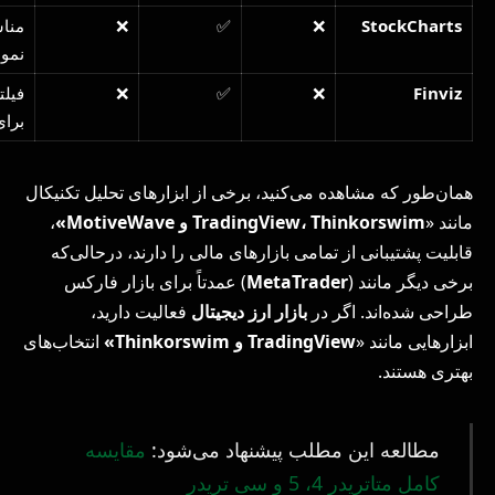
StockCharts
❌
✅
❌
مناس
نمود
Finviz
❌
✅
❌
فیلت
برای
همان‌طور که مشاهده می‌کنید، برخی از ابزارهای تحلیل تکنیکال
مانند «
Thinkorswim
،
TradingView
و
MotiveWave
»
،
قابلیت پشتیبانی از تمامی بازارهای مالی را دارند، درحالی‌که
برخی دیگر مانند (
MetaTrader
) عمدتاً برای بازار فارکس
طراحی شده‌اند. اگر در
بازار ارز دیجیتال
فعالیت دارید،
ابزارهایی مانند «
TradingView
و
Thinkorswim
»
انتخاب‌های
بهتری هستند.
مطالعه این مطلب پیشنهاد می‌شود:
مقایسه
کامل متاتریدر 4، 5 و سی تریدر