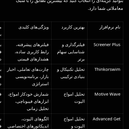
بتوانید گزینه‌ای را انتخاب کنید که بیشترین تطابق را با سبک
معاملاتی شما دارد.
نام نرم‌افزار
بهترین کاربرد
ویژگی‌های کلیدی
م
ب
Screener Plus
فیلترگذاری و
فیلترهای پیشرفته،
ب
شناسایی سهام
رابط کاربری ساده،
ف
برتر
هشدارهای قیمتی
د
Thinkorswim
تحلیل تکنیکال و
چارت‌های تعاملی، اخبار
ب
بنیادی ترکیبی
بازار، برنامه‌نویسی
ف
استراتژی
د
Motive Wave
تحلیل امواج
شمارش خودکار امواج،
ف
الیوت
ابزارهای فیبوناچی،
س
تحلیل زمانی
Advanced Get
تحلیل امواج
الگوهای الیوت،
س
الیوت و
اندیکاتورهای اختصاصی
ف