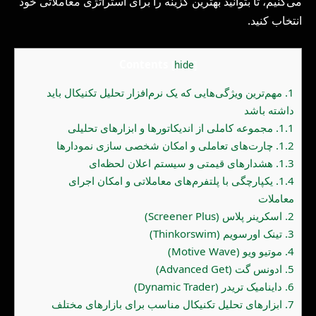
می‌کنیم، تا بتوانید بهترین گزینه را برای استراتژی معاملاتی خود
انتخاب کنید.
Contents
[
hide
]
1.
مهم‌ترین ویژگی‌هایی که یک نرم‌افزار تحلیل تکنیکال باید
داشته باشد
1.1.
مجموعه کاملی از اندیکاتورها و ابزارهای تحلیلی
1.2.
چارت‌های تعاملی و امکان شخصی سازی نمودارها
1.3.
هشدارهای قیمتی و سیستم اعلان لحظه‌ای
1.4.
یکپارچگی با پلتفرم‌های معاملاتی و امکان اجرای
معاملات
2.
اسکرینر پلاس (Screener Plus)
3.
تینک‌ اور‌سویم (Thinkorswim)
4.
موتیو ویو (Motive Wave)
5.
ادونس گت (Advanced Get)
6.
داینامیک تریدر (Dynamic Trader)
7.
ابزارهای تحلیل تکنیکال مناسب برای بازارهای مختلف