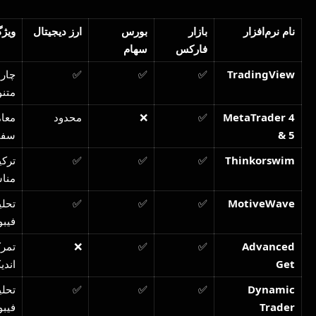
نام نرم‌افزار
بازار
بورس
ارز دیجیتال
ویژگ
فارکس
سهام
TradingView
✅
✅
✅
چارت
متن
MetaTrader 4
✅
❌
محدود
معام
& 5
سفا
Thinkorswim
✅
✅
✅
ترکی
مناس
MotiveWave
✅
✅
✅
تحلی
فیبو
Advanced
✅
✅
❌
تمرک
Get
اندی
Dynamic
✅
✅
✅
تحلی
Trader
فیبو