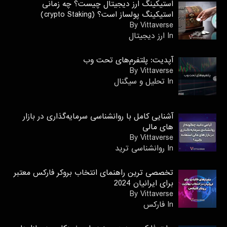
استیکینگ ارز دیجیتال چیست؟ چه زمانی
استیکینگ پولساز است؟ (crypto Staking)
By Vittaverse
In ارز دیجیتال
آپدیت: پلتفرم‌های تحت وب
By Vittaverse
In تحلیل و سیگنال
آشنایی کامل با روانشناسی سرمایه‌گذاری در بازار
های مالی
By Vittaverse
In روانشناسى ترید
تخصصی ترین راهنمای انتخاب بروکر فارکس معتبر
برای ایرانیان 2024
By Vittaverse
In فاركس