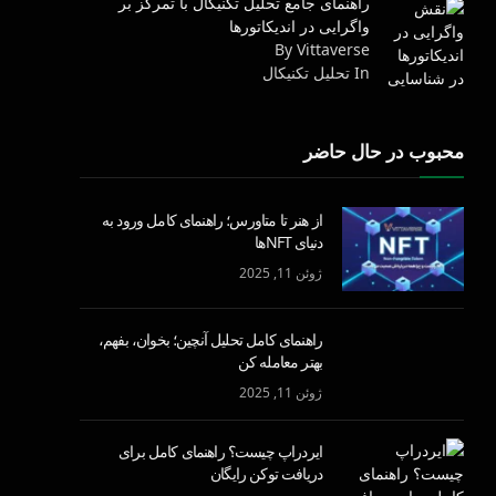
راهنمای جامع تحلیل تکنیکال با تمرکز بر
واگرایی در اندیکاتورها
By Vittaverse
In تحليل تكنيكال
محبوب در حال حاضر
از هنر تا متاورس؛ راهنمای کامل ورود به
دنیای NFTها
ژوئن 11, 2025
راهنمای کامل تحلیل آنچین؛ بخوان، بفهم،
بهتر معامله کن
ژوئن 11, 2025
ایردراپ چیست؟ راهنمای کامل برای
دریافت توکن رایگان