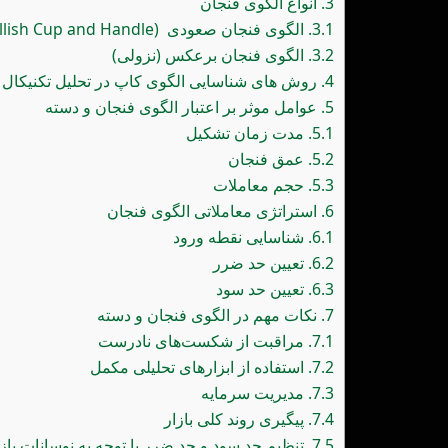
3.
انواع الگوی فنجان
3.1.
الگوی فنجان صعودی (Bullish Cup and Handle)
3.2.
الگوی فنجان برعکس (نزولی)
4.
روش های شناسایی الگوی کاپ در تحلیل تکنیکال
5.
عوامل موثر بر اعتبار الگوی فنجان و دسته
5.1.
مدت زمان تشکیل
5.2.
عمق فنجان
5.3.
حجم معاملات
6.
استراتژی معاملاتی الگوی فنجان
6.1.
شناسایی نقطه ورود
6.2.
تعیین حد ضرر
6.3.
تعیین حد سود
7.
نکات مهم در الگوی فنجان و دسته
7.1.
مراقبت از شکست‌های نادرست
7.2.
استفاده از ابزارهای تحلیلی مکمل
7.3.
مدیریت سرمایه
7.4.
پیگیری روند کلی بازار
7.5.
تنظیم حد سود و حد ضرر با توجه به نوسانات بازا