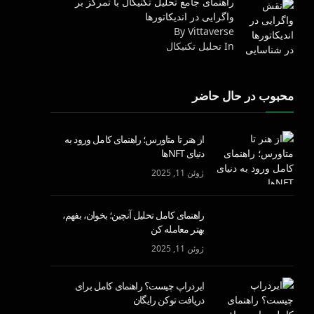
راهنمای جامع تحلیل تکنیکال با تمرکز بر
واگرایی در اندیکاتورها
By Vittaverse
In تحليل تكنيكال
محبوب در حال حاضر
از هنر تا متاورس؛ راهنمای کامل ورود به
دنیای NFTها
ژوئن 11, 2025
راهنمای کامل تحلیل آنچین؛ بخوان، بفهم،
بهتر معامله کن
ژوئن 11, 2025
ایردراپ چیست؟ راهنمای کامل برای
دریافت توکن رایگان