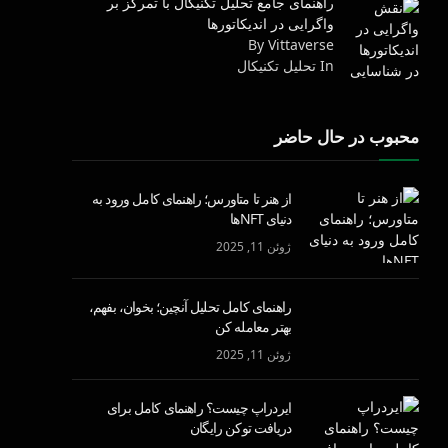
راهنمای جامع تحلیل تکنیکال با تمرکز بر
واگرایی در اندیکاتورها
By Vittaverse
In تحليل تكنيكال
محبوب در حال حاضر
از هنر تا متاورس؛ راهنمای کامل ورود به
دنیای NFTها
ژوئن 11, 2025
راهنمای کامل تحلیل آنچین؛ بخوان، بفهم،
بهتر معامله کن
ژوئن 11, 2025
ایردراپ چیست؟ راهنمای کامل برای
دریافت توکن رایگان