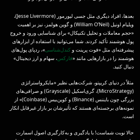
بعدها، افراد دیگری مثل جسی لیورمور (Jesse Livermore)،
ویلیام اونیل (William O’Neil) و گوین هولمز، نیز بر اهمیت
«حجم معاملات و تحلیل تکنیکال» برای شناسایی ورود و خروج
پول هوشمند تأکید کردند. شما می‌توانید با استفاده از ابزارهای
پیشرفته‌ای مثل «فوت پرینت و
کندل‌شناسی
»، ردپای پول‌های
هوشمند را در بازارهایی مانند «
فارکس
، سهام و ارز دیجیتال»
دنبال کنید.
مثلاً در دنیای کریپتو، شرکت‌هایی نظیر «مایکرواستراتژی
(MicroStrategy)، گری‌اسکیل (Grayscale) و صرافی‌های
بزرگی چون بایننس (Binance) و کوین‌بیس (Coinbase)» از
نمونه‌های برجسته‌ای هستند که تأثیرشان بر بازار غیرقابل انکار
است.
حالا نوبت شماست! با یادگیری و به‌کارگیری اصول اسمارت