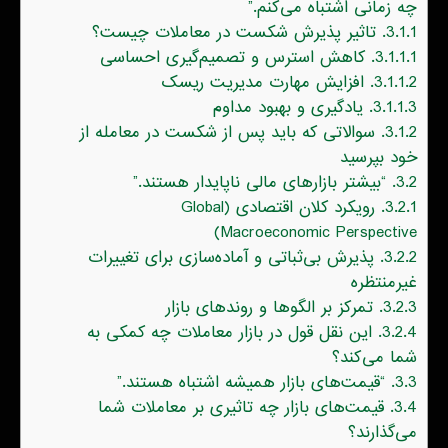
چه زمانی اشتباه می‌کنم.”
3.1.1.
تاثیر پذیرش شکست در معاملات چیست؟
3.1.1.1.
کاهش استرس و تصمیم‌گیری احساسی
3.1.1.2.
افزایش مهارت مدیریت ریسک
3.1.1.3.
یادگیری و بهبود مداوم
3.1.2.
سوالاتی که باید پس از شکست در معامله از
خود بپرسید
3.2.
“بیشتر بازارهای مالی ناپایدار هستند.”
3.2.1.
رویکرد کلان اقتصادی (Global
Macroeconomic Perspective)
3.2.2.
پذیرش بی‌ثباتی و آماده‌سازی برای تغییرات
غیرمنتظره
3.2.3.
تمرکز بر الگوها و روندهای بازار
3.2.4.
این نقل قول در بازار معاملات چه کمکی به
شما می‌کند؟
3.3.
“قیمت‌های بازار همیشه اشتباه‌ هستند.”
3.4.
قیمت‌های بازار چه تاثیری بر معاملات شما
می‌گذارند؟