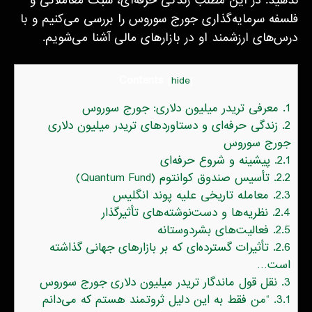
ندهید. در این مطلب زندگی حرفه‌ای، سبک معاملاتی و
فلسفه سرمایه‌گذاری جورج سوروس را بررسی می‌کنیم و با
درس‌های ارزشمند او در بازارهای مالی آشنا می‌شویم.
Contents
[
hide
]
1.
معرفی تریدر میلیون دلاری: جورج سوروس
2.
زندگی حرفه‌ای و دستاوردهای تریدر میلیون دلاری
جورج سوروس
2.1.
پیشینه و شروع حرفه‌ای
2.2.
تأسیس صندوق کوانتوم (Quantum Fund)
2.3.
معامله تاریخی علیه پوند انگلیس
2.4.
نظریه‌ها و دست‌نوشته‌های تأثیرگذار
2.5.
فعالیت‌های بشر‌دوستانه
2.6.
تأثیرات گسترده‌ای که بر بازارهای جهانی گذاشته
است…
3.
نقل قول ماندگار تریدر میلیون دلاری جورج سوروس
3.1.
“من فقط به این دلیل ثروتمند هستم که می‌دانم