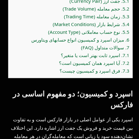
5.1.
جفت ارز (Currency Pair)
5.2.
حجم معامله (Trade Volume)
5.3.
زمان معامله (Trading Time)
5.4.
شرایط بازار (Market Conditions)
5.5.
نوع حساب معاملاتی (Account Type)
6.
میزان اسپرد و کمیسیون انواع حسابهای ویتاورس
7.
سوالات متداول (FAQ)
7.1.
اسپرد ثابت بهتر است یا متغیر؟
7.2.
آیا اسپرد همان کمیسیون است؟
7.3.
فرق اسپرد و کمیسیون چیست؟
اسپرد و کمیسیون؛ دو مفهوم اساسی در
فارکس
اسپرد یکی از عوامل اصلی در بازار فارکس است و به تفاوت
بین قیمت خرید و فروش یک جفت ارز اشاره دارد. این اختلاف
نشان‌دهنده سود یا زیانی است که معامله‌گران در هر معامله