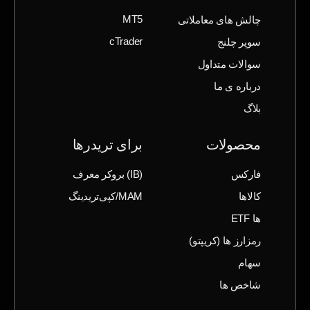
چالش های معاملاتی
MT5
سوپر چلنج
cTrader
سوالات متداول
درباره ی ما
بلاگ
محصولات
برای تریدرها
فارکس
(IB) بروکر معرف
کالاها
MAM/کپی‌تریدینگ
ها ETF
رمزارز ها (‌کریپتو)
سهام
شاخص ها