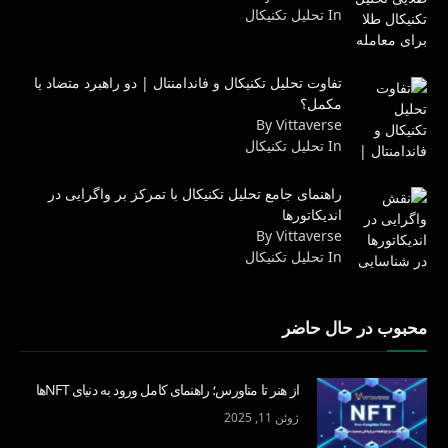
In تحليل تكنيكال
تفاوت تحلیل تکنیکال و فاندامنتال | دو راهبرد متضاد یا
مکمل؟
By Vittaverse
In تحليل تكنيكال
راهنمای جامع تحلیل تکنیکال با تمرکز بر واگرایی در
اندیکاتورها
By Vittaverse
In تحليل تكنيكال
محبوب در حال حاضر
از هنر تا متاورس؛ راهنمای کامل ورود به دنیای NFTها
ژوئن 11, 2025