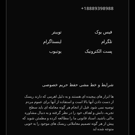
18889398988+
فیس بوک
توییتر
تلگرام
اینستاگرام
پست الکترونیک
یوتیوب
شرایط و خط‌ مشی حفظ حریم خصوصی
ها ابزار های پیچیده ای هستند و به دلیل اهرمی که دارند ریسک
از دست دادن آنها بالا است و استفاده از آنها برای عموم مردم
توصیه نمی شود. قبل از انجام هر گونه معامله ای باید سطح
تجربه، دانش و اهداف خود را در نظر گرفته و به دنبال مشاوره
مالی باشید. اسناد قانونی ما را مطالعه کرده و مطمئن شوید که
پیش از هر گونه تصمیم معاملاتی ریسک های موجود را به خوبی
متوجه شده اید