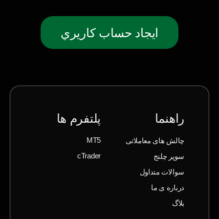
ايجاد حساب كاريري
راهنما
پلتفرم ها
چالش های معاملاتی
MT5
سوپر چلنج
cTrader
سوالات متداول
درباره ی ما
بلاگ