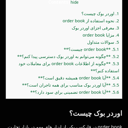
Contents
[
hide
]
1.
اوردر بوک چیست؟
2.
نحوه استفاده از order book
3.
معرفی اجزای اوردر بوک
4.
مزایا order book
5.
سوالات متداول
5.1.
**order book چیست؟**
5.2.
**چگونه می‌توانم به اوردر بوک دسترسی پیدا کنم؟**
5.3.
**چگونه از اطلاعات order book برای معاملات خود
استفاده کنم؟**
5.4.
**آیا order book همیشه دقیق است؟**
5.5.
**آیا اوردر بوک مناسب برای همه تاجران است؟**
5.6.
**آیا order book تضمینی برای سود دارد؟**
اوردر بوک چیست؟
order book در فارکس، یکی از ابزار های مهم در بازار تجارت