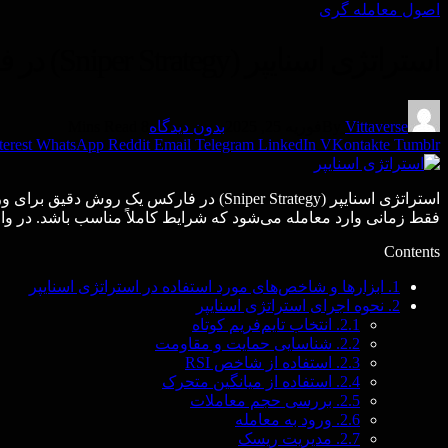
اصول معامله گرى
استراتژی اسنایپر (Sniper Strategy) در فارکس
Vittaverse
By
فوریه 25, 2025
بدون دیدگاه
8 Mins Read
terest
WhatsApp
Reddit
Email
Telegram
LinkedIn
VKontakte
Tumblr
استراتژی اسنایپر (Sniper Strategy) در ف
فقط زمانی وارد معامله می‌شود که شرایط کاملاً مناسب باشد. در وا
Contents
1.
ابزارها و شاخص‌های مورد استفاده در استراتژی اسنایپر
2.
نحوه اجرای استراتژی اسنایپر
2.1.
انتخاب تایم‌فریم کوتاه
2.2.
شناسایی حمایت و مقاومت
2.3.
استفاده از شاخص RSI
2.4.
استفاده از میانگین متحرک
2.5.
بررسی حجم معاملات
2.6.
ورود به معامله
2.7.
مدیریت ریسک