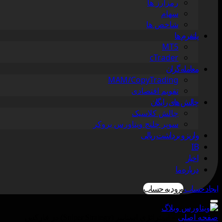
رمزارز ها
سهام
شاخص ها
پلتفرم ها
MT5
cTrader
معامله گران
MAM/CopyTrading
تقویم اقتصادی
چالش های رایگان
چالش کلاسیک
سوپر چلنج ویتاورس بروکر
واریز و برداشت ریالی
IB
اخبار
درباره ما
ایجاد حساب
ورود به حساب
صفحه اصلی
»
استراتژی اسنایپر (Sniper Strategy) در فارکس