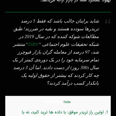
بهبود عملکرد شما در بازار ارائه می‌دهد.
شاید برایتان جالب باشد که فقط 5 درصد
تریدرها سودده هستند و بقیه در ضررند! طبق
مطالعات شوکه کننده که در سال 2019 در
شبکه تحقیقات علوم اجتماعی “
SSRN
“منتشر
شد، 97 درصد از معامله گران بازار فیوچرز
تمام سرمایه خود را در یک دوره‌ی کمتر از یک
سال (300 روز) از دست دادند. اما آن 3 درصد
چه کار کردند که بیشتر از حقوق اولیه یک
بانکدار کسب درآمد کردند؟
Contents
[
hide
]
1.
اولین راز تریدر موفق: با داده ها ترید کنید، نه با